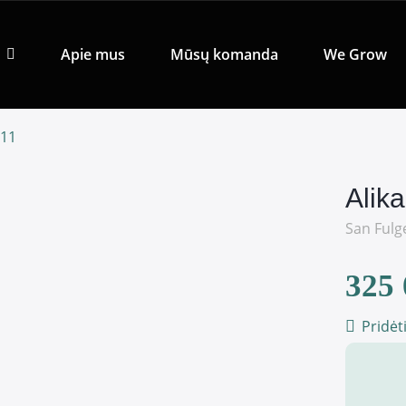
Apie mus
Mūsų komanda
We Grow
011
Alik
San Fulg
325 
Pridėt