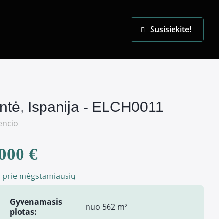
EN
Susisiekite!
antė, Ispanija - ELCH0011
encio
000 €
i prie mėgstamiausių
Gyvenamasis
nuo 562 m²
plotas: