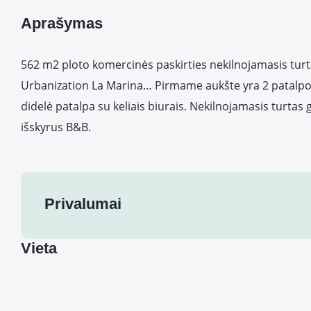
Aprašymas
562 m2 ploto komercinės paskirties nekilnojamasis turta
Urbanization La Marina… Pirmame aukšte yra 2 patalpos
didelė patalpa su keliais biurais. Nekilnojamasis turtas 
išskyrus B&B.
Privalumai
Vieta