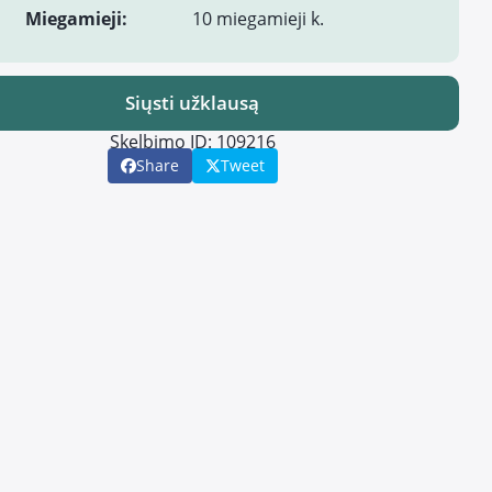
Miegamieji:
10 miegamieji k.
Siųsti užklausą
Skelbimo ID: 109216
Share
Tweet