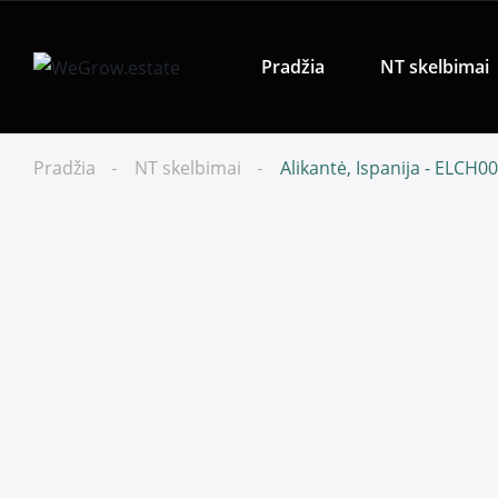
Pradžia
NT skelbimai
Pradžia
NT skelbimai
Alikantė, Ispanija - ELCH0