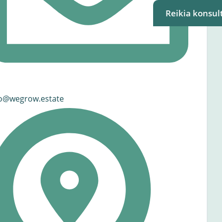
Reikia konsult
fo@wegrow.estate