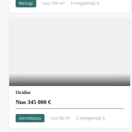
Mesogi
nuo 196 m²
3 miegamieji k.
10
Oculus
Nuo 345 000 €
Geroskipou
nuo 96 m²
2 miegamieji k.