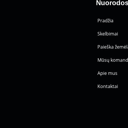
Nuorodo
Pradžia
Skelbimai
Paieška žemėl
Mūsų koman
Apie mus
Kontaktai