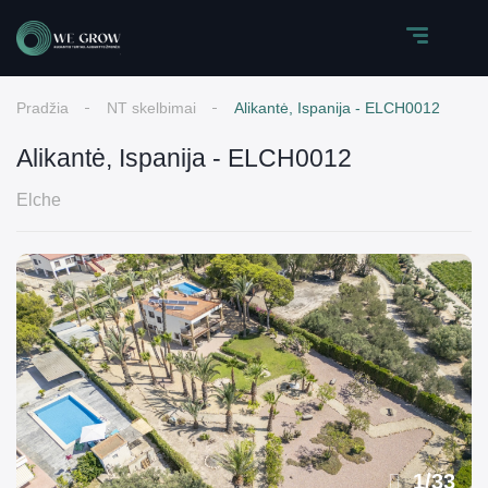
Pradžia
NT skelbimai
Alikantė, Ispanija - ELCH0012
Alikantė, Ispanija - ELCH0012
Elche
1
/
33