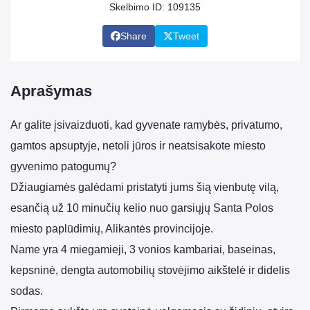
Skelbimo ID: 109135
Share
Tweet
Aprašymas
Ar galite įsivaizduoti, kad gyvenate ramybės, privatumo,
gamtos apsuptyje, netoli jūros ir neatsisakote miesto
gyvenimo patogumų?
Džiaugiamės galėdami pristatyti jums šią vienbutę vilą,
esančią už 10 minučių kelio nuo garsiųjų Santa Polos
miesto paplūdimių, Alikantės provincijoje.
Name yra 4 miegamieji, 3 vonios kambariai, baseinas,
kepsninė, dengta automobilių stovėjimo aikštelė ir didelis
sodas.