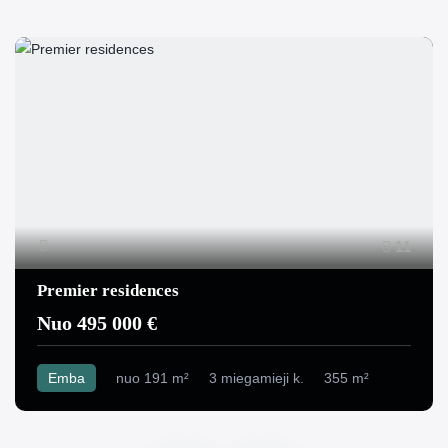
11
Premier residences
Nuo 495 000 €
Emba
nuo 191 m²
3 miegamieji k.
355 m²