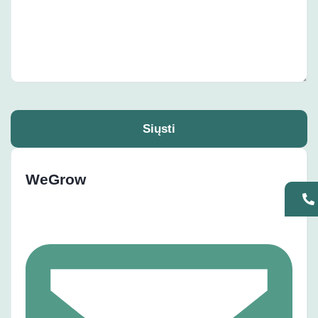
Siųsti
WeGrow