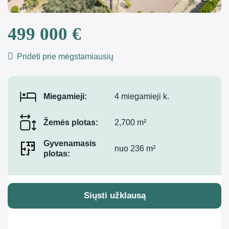
499 000 €
Pridėti prie mėgstamiausių
Miegamieji:
4 miegamieji k.
Žemės plotas:
2,700 m²
Gyvenamasis
nuo 236 m²
plotas:
Siųsti užklausą