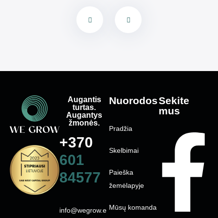
Augantis
Nuorodos
Sekite
turtas.
mus
Augantys
žmonės.
Pradžia
+370
Skelbimai
601
Paieška
84577
žemėlapyje
Mūsų komanda
info@wegrow.e