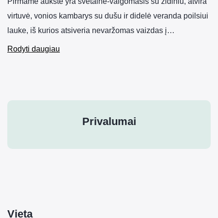
Pirmame aukšte yra svetainė-valgomasis su židiniu, atvira
virtuvė, vonios kambarys su dušu ir didelė veranda poilsiui
lauke, iš kurios atsiveria nevaržomas vaizdas į…
Rodyti daugiau
Privalumai
Vieta