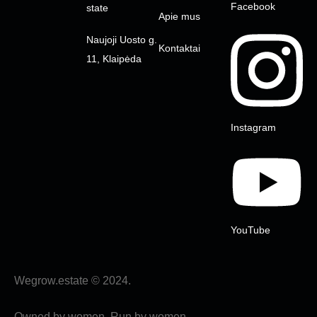
Facebook
state
Apie mus
Naujoji Uosto g.
Kontaktai
11, Klaipėda
Instagram
YouTube
Wegrow.estate © 2024.
Owned by women. Run by women.