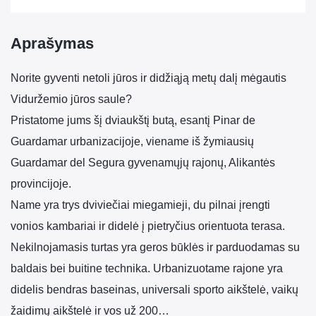
Aprašymas
Norite gyventi netoli jūros ir didžiąją metų dalį mėgautis
Viduržemio jūros saule?
Pristatome jums šį dviaukštį butą, esantį Pinar de
Guardamar urbanizacijoje, viename iš žymiausių
Guardamar del Segura gyvenamųjų rajonų, Alikantės
provincijoje.
Name yra trys dviviečiai miegamieji, du pilnai įrengti
vonios kambariai ir didelė į pietryčius orientuota terasa.
Nekilnojamasis turtas yra geros būklės ir parduodamas su
baldais bei buitine technika. Urbanizuotame rajone yra
didelis bendras baseinas, universali sporto aikštelė, vaikų
žaidimų aikštelė ir vos už 200…