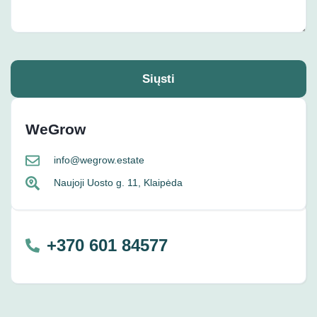
Siųsti
WeGrow
info@wegrow.estate
Naujoji Uosto g. 11, Klaipėda
+370 601 84577