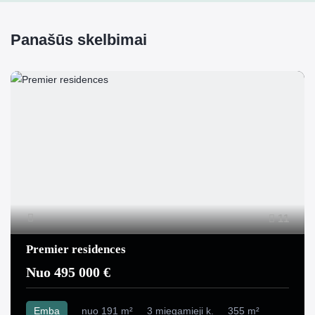
Panašūs skelbimai
11
Premier residences
Nuo 495 000 €
Emba
nuo 191 m²
3 miegamieji k.
355 m²