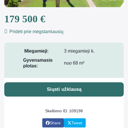
179 500 €
Pridėti prie mėgstamiausių
Miegamieji:
3 miegamieji k.
Gyvenamasis
nuo 68 m²
plotas:
Siųsti užklausą
Skelbimo ID: 109198
Share
Tweet