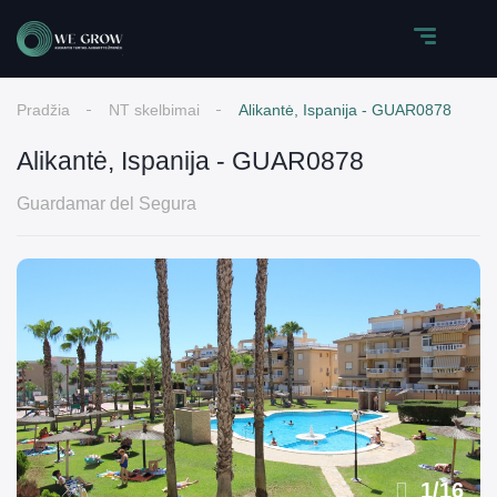
Pradžia
NT skelbimai
Alikantė, Ispanija - GUAR0878
Alikantė, Ispanija - GUAR0878
Guardamar del Segura
1
/
16