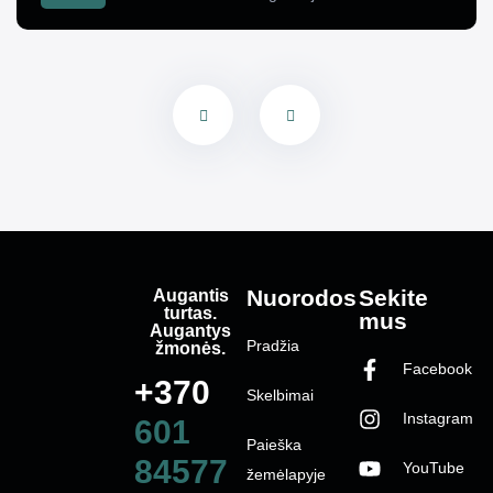
Augantis
Nuorodos
Sekite
turtas.
mus
Augantys
Pradžia
žmonės.
Facebook
+370
Skelbimai
Instagram
601
Paieška
84577
YouTube
žemėlapyje