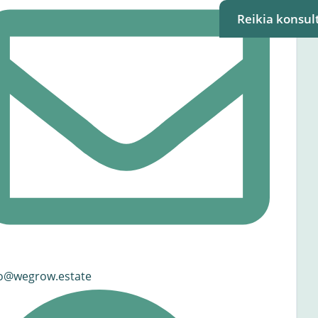
Reikia konsult
fo@wegrow.estate