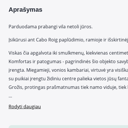
Aprašymas
Parduodama prabangi vila netoli jūros.
Įsikūrusi ant Cabo Roig paplūdimio, ramioje ir išskirtinėj
Viskas čia apgalvota iki smulkmenų, kiekvienas centimetr
Komfortas ir patogumas - pagrindinės šio objekto savybės
įrengta. Miegamieji, vonios kambariai, virtuvė yra visišk
su puikiai įrengtu židiniu centre palieka vietos jūsų fanta
Grožis, protingas prašmatnumas tiek namo viduje, tiek 
…
Rodyti daugiau