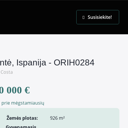
EN
Susisiekite!
antė, Ispanija - ORIH0284
 Costa
0 000 €
i prie mėgstamiausių
Žemės plotas:
926 m²
Gyvenamasis