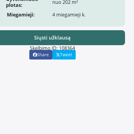
nuo 202 m²
plotas:
Miegamieji:
4 miegamieji k.
Siųsti užklausą
Skelbimo ID: 108364
Share
Tweet