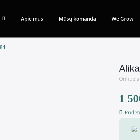
Apie mus
Mūsų komanda
We Grow
284
Alik
Orihuela
1 50
Pridėt