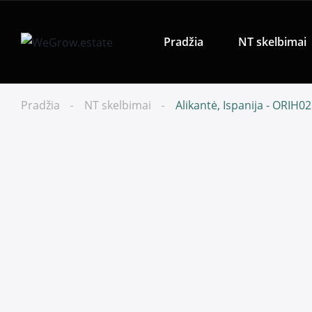
Pradžia
NT skelbimai
Pradžia
NT skelbimai
Alikantė, Ispanija - ORIH0