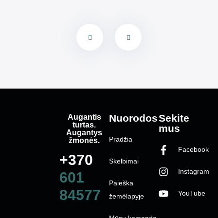
Augantis
Nuorodos
Sekite
turtas.
mus
Augantys
Pradžia
žmonės.
Facebook
+370
Skelbimai
Instagram
601
Paieška
84577
YouTube
žemėlapyje