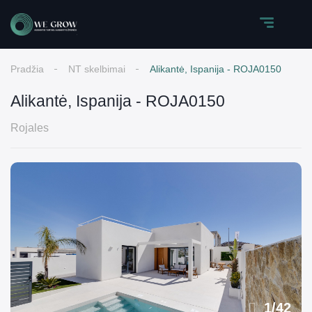
Pradžia
NT skelbimai
Alikantė, Ispanija - ROJA0150
Alikantė, Ispanija - ROJA0150
Rojales
1
/
42