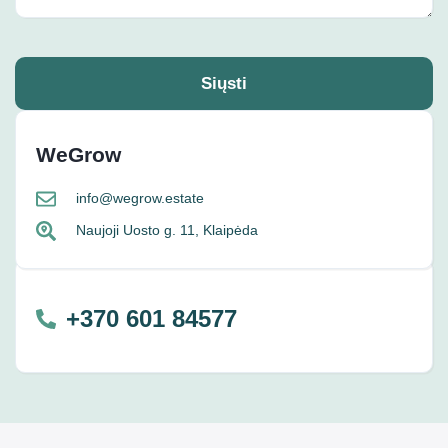
Siųsti
WeGrow
info@wegrow.estate
Naujoji Uosto g. 11, Klaipėda
+370 601 84577