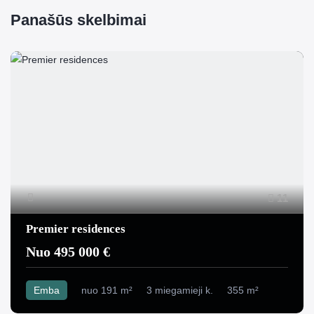
Panašūs skelbimai
11
Premier residences
Nuo 495 000 €
Emba
nuo 191 m²
3 miegamieji k.
355 m²