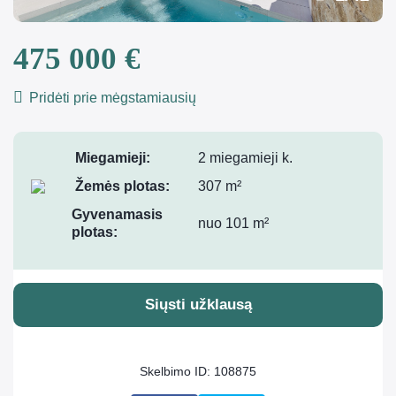
475 000 €
Pridėti prie mėgstamiausių
Miegamieji:
2 miegamieji k.
Žemės plotas:
307 m²
Gyvenamasis
nuo 101 m²
plotas:
Siųsti užklausą
Skelbimo ID: 108875