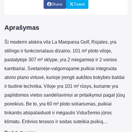
Share
Tweet
Aprašymas
Ši moderni atskira vila La Marquesa Golf, Rojales, yra
stilingo ir funkcionalaus dizaino. 101 m² ploto viloje,
pastatytoje 307 m² sklype, yra 2 miegamieji ir 2 vonios
kambariai. Svetainėje-valgomajame puikiai integruota
atviro plano virtuvė, kurioje įrengti aukštos kokybės baldai
ir buitinė technika. Viloje yra 101 m² rūsys, kuriame yra
papildomos vietos sandėliavimui ar pritaikymui pagal jūsų
poreikius. Be to, yra 60 m² ploto soliariumas, puikiai
tinkantis atsipalaiduoti ir mėgautis Viduržemio jūros
klimatu. Erdvios terasos ir sodas suteikia puikią…