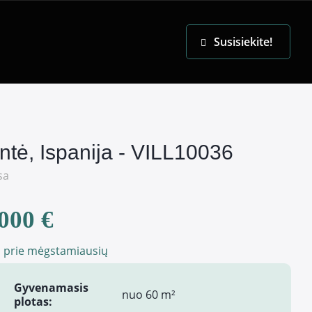
EN
Susisiekite!
ntė, Ispanija - VILL10036
sa
000 €
i prie mėgstamiausių
Gyvenamasis
nuo 60 m²
plotas: