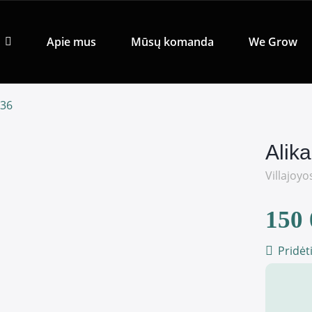
Apie mus
Mūsų komanda
We Grow
036
Alika
Villajoyo
150 
Pridėt