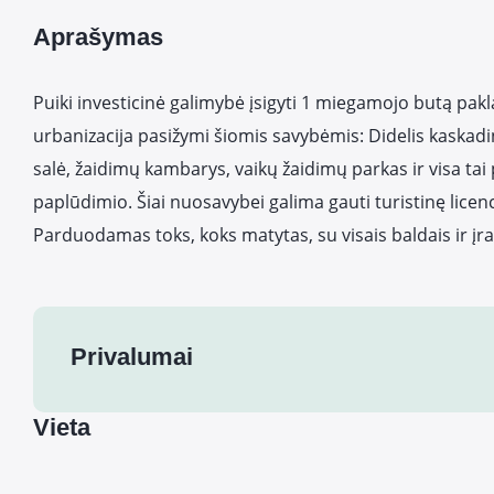
Aprašymas
Puiki investicinė galimybė įsigyti 1 miegamojo butą pakl
urbanizacija pasižymi šiomis savybėmis: Didelis kaskadin
salė, žaidimų kambarys, vaikų žaidimų parkas ir visa tai
paplūdimio. Šiai nuosavybei galima gauti turistinę licenc
Parduodamas toks, koks matytas, su visais baldais ir įr
Privalumai
Vieta