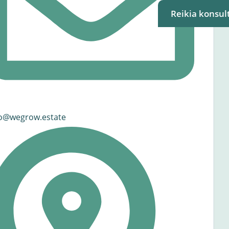
Reikia konsult
fo@wegrow.estate