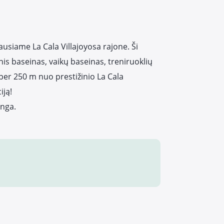
ausiame La Cala Villajoyosa rajone. Ši
is baseinas, vaikų baseinas, treniruoklių
 per 250 m nuo prestižinio La Cala
iją!
anga.