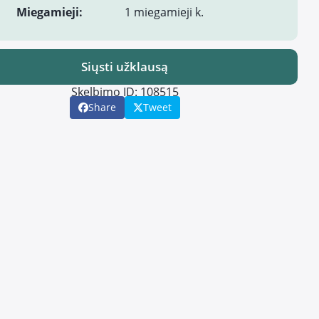
Miegamieji:
1 miegamieji k.
Siųsti užklausą
Skelbimo ID: 108515
Share
Tweet