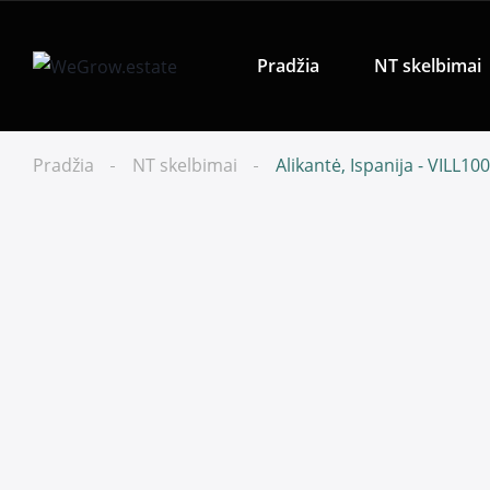
Pradžia
NT skelbimai
Pradžia
NT skelbimai
Alikantė, Ispanija - VILL10