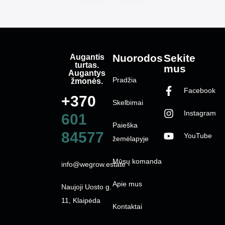
Augantis
Nuorodos
Sekite
turtas.
mus
Augantys
Pradžia
žmonės.
Facebook
+370
Skelbimai
Instagram
601
Paieška
84577
YouTube
žemėlapyje
Mūsų komanda
info@wegrow.estate
Apie mus
Naujoji Uosto g.
11, Klaipėda
Kontaktai