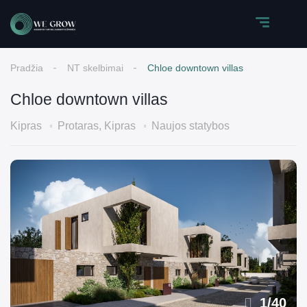
Pradžia
NT skelbimai
Chloe downtown villas
Chloe downtown villas
Kipras
Protaras, Kipras
Naujos statybos
1
/
40