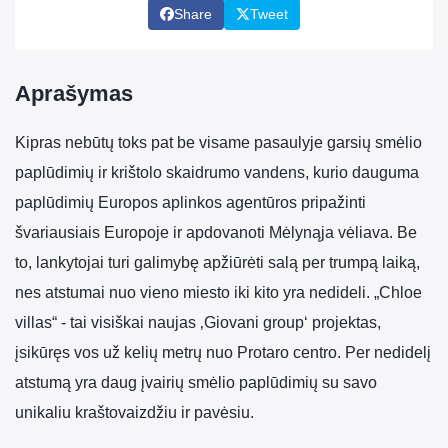
Share
Tweet
Aprašymas
Kipras nebūtų toks pat be visame pasaulyje garsių smėlio
paplūdimių ir krištolo skaidrumo vandens, kurio dauguma
paplūdimių Europos aplinkos agentūros pripažinti
švariausiais Europoje ir apdovanoti Mėlynąja vėliava. Be
to, lankytojai turi galimybę apžiūrėti salą per trumpą laiką,
nes atstumai nuo vieno miesto iki kito yra nedideli. „Chloe
villas“ - tai visiškai naujas ‚Giovani group‘ projektas,
įsikūręs vos už kelių metrų nuo Protaro centro. Per nedidelį
atstumą yra daug įvairių smėlio paplūdimių su savo
unikaliu kraštovaizdžiu ir pavėsiu.