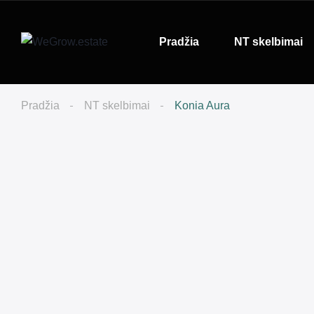
Pradžia
NT skelbimai
Pradžia
NT skelbimai
Konia Aura