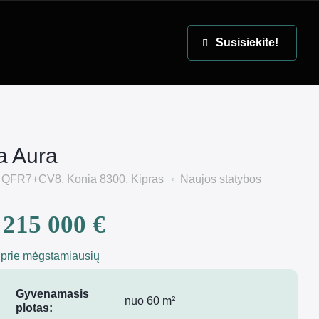
EN
Susisiekite!
a Aura
QFR7+CV8, Konia 8300, Kipras
Naujos statybos
215 000 €
 prie mėgstamiausių
Gyvenamasis
nuo 60 m²
plotas: