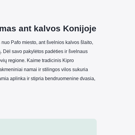
mas ant kalvos Konijoje
s nuo Pafo miesto, ant švelnios kalvos šlaito,
rą. Dėl savo pakylėtos padėties ir švelnaus
ių regione. Kaime tradicinis Kipro
akmeniniai namai ir stilingos vilos sukuria
ramia aplinka ir stipria bendruomenine dvasia,