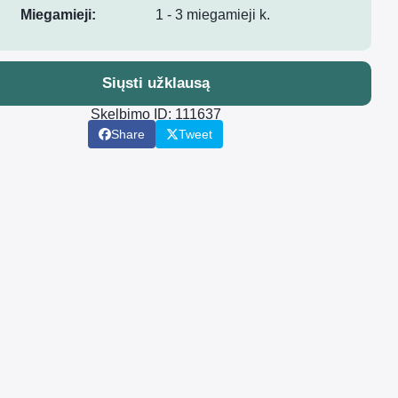
Miegamieji:
1 - 3 miegamieji k.
Siųsti užklausą
Skelbimo ID: 111637
Share
Tweet