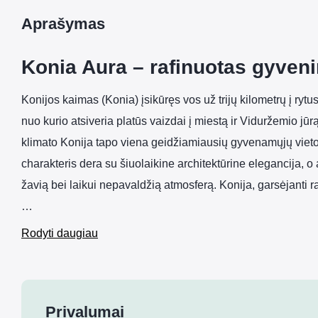
Aprašymas
Konia Aura – rafinuotas gyveni
Konijos kaimas (Konia) įsikūręs vos už trijų kilometrų į rytu
nuo kurio atsiveria platūs vaizdai į miestą ir Viduržemio jū
klimato Konija tapo viena geidžiamiausių gyvenamųjų vietov
charakteris dera su šiuolaikine architektūrine elegancija, o 
žavią bei laikui nepavaldžią atmosferą. Konija, garsėjanti 
…
Rodyti daugiau
Privalumai