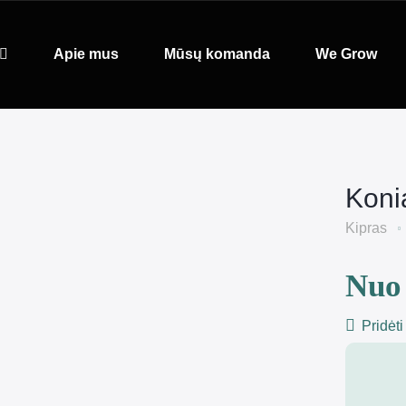
Apie mus
Mūsų komanda
We Grow
Koni
Kipras
Nuo 
Pridėti