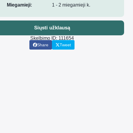
Miegamieji:
1 - 2 miegamieji k.
Siųsti užklausą
Skelbimo ID: 111654
Share
Tweet