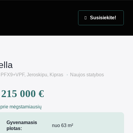
EN
Susisiekite!
ella
PFX9+VPF, Jeroskipu, Kipras
Naujos statybos
215 000 €
 prie mėgstamiausių
Gyvenamasis
nuo 63 m²
plotas: