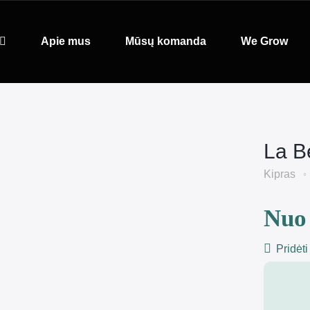
Apie mus
Mūsų komanda
We Grow
La B
Kipras
Nuo 
Pridėti