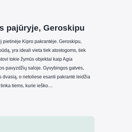
 pajūryje, Geroskipu
į pietinėje Kipro pakrantėje. Geroskipu,
būdą, yra ideali vieta tiek atostogoms, tiek
stovi tokie žymūs objektai kaip Agia
ros pavyzdžių saloje. Gyvybingos gatvės,
 dvasią, o netoliese esanti pakrantė leidžia
 tinka tiems, kurie ieško…