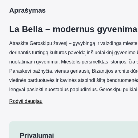
Aprašymas
La Bella – modernus gyvenimas
Atraskite Geroskipu žavesį – gyvybingą ir vaizdingą miestel
derinantis turtingą kultūros paveldą ir šiuolaikinį gyvenimo 
nuolatiniam gyvenimui. Miestelis persmelktas istorijos: čia 
Paraskevi bažnyčia, vienas geriausių Bizantijos architektū
vietinės parduotuvės ir kavinės atspindi šiltą bendruomenės
lengvai pasiekti nuostabius paplūdimius. Geroskipu puikiai
Rodyti daugiau
Privalumai