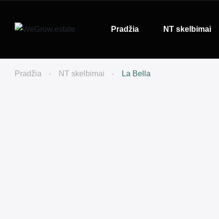
Pradžia
NT skelbimai
Pradžia
NT skelbimai
La Bella