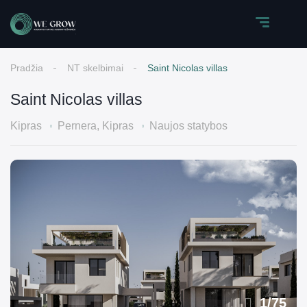
Pradžia
NT skelbimai
Saint Nicolas villas
Saint Nicolas villas
Kipras
Pernera, Kipras
Naujos statybos
1
/
75