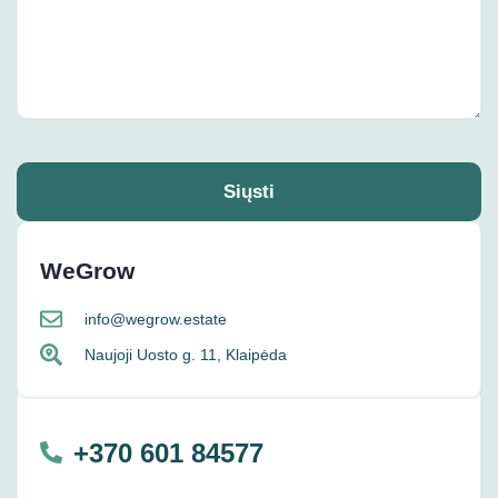
Siųsti
WeGrow
info@wegrow.estate
Naujoji Uosto g. 11, Klaipėda
+370 601 84577