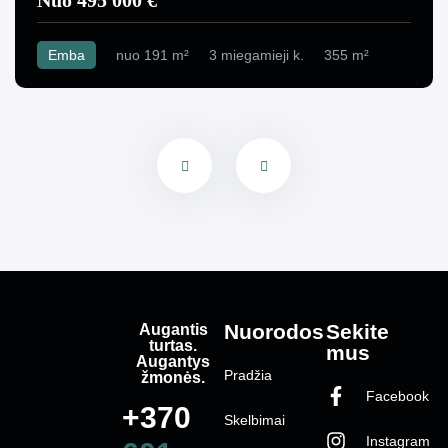
Emba
nuo 191 m²
3 miegamieji k.
355 m²
Augantis
Nuorodos
Sekite
turtas.
mus
Augantys
Pradžia
žmonės.
Facebook
+370
Skelbimai
Instagram