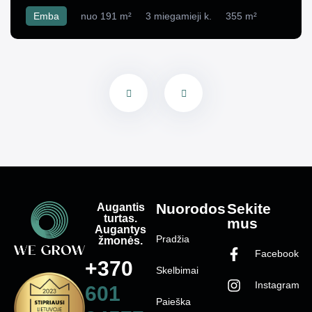
Emba
nuo 191 m²
3 miegamieji k.
355 m²
Augantis
Nuorodos
Sekite
turtas.
mus
Augantys
Pradžia
žmonės.
Facebook
+370
Skelbimai
Instagram
601
Paieška