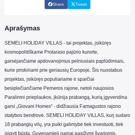
Share
Tweet
Aprašymas
SEMELI HOLIDAY VILLAS - tai projektas, įsikūręs
kosmopolitiškame Protaraso pajūrio kurorte,
garsėjančiame apdovanojimus pelniusiais paplūdimiais,
kurie priskiriami prie geriausių Europoje. Šis nuostabus
projektas, įsikūręs populiariame ir sparčiai
besiplečiančiame Perneros rajone, netoli naujosios
Paralimni prieplaukos, įkūnija prabangą, kurią įgyvendina
garsi „Giovani Homes“ - didžiausia Famagustos rajono
statybos bendrovė. SEMELI HOLIDAY VILLAS, kurį sudaro
18 prabangių vilų, yra puiki galimybė tiek investuoti, tiek
įsigyti būstą. Gyvenamieji namai pasižymi švariomis,