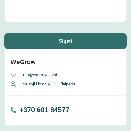
Siųsti
WeGrow
info@wegrow.estate
Naujoji Uosto g. 11, Klaipėda
+370 601 84577