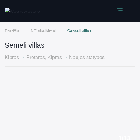
Pradžia
NT skelbimai
Semeli villas
Semeli villas
Kipras
Protaras, Kipras
Naujos statybos
1
/
13