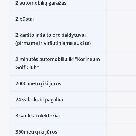
2 automobilių garažas
2 būstai
2 karšto ir šalto oro šaldytuvai
(pirmame ir viršutiniame aukšte)
2 minutės automobiliu iki "Korineum
Golf Club"
2000 metrų iki jūros
24 val. skubi pagalba
3 saulės kolektoriai
350metrų iki jūros