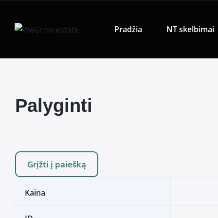
Pradžia
NT skelbimai
Palyginti
Grįžti į paiešką
Kaina