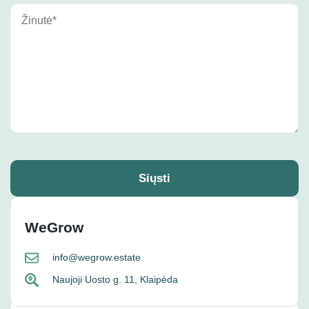
Siųsti
WeGrow
info@wegrow.estate
Naujoji Uosto g. 11, Klaipėda