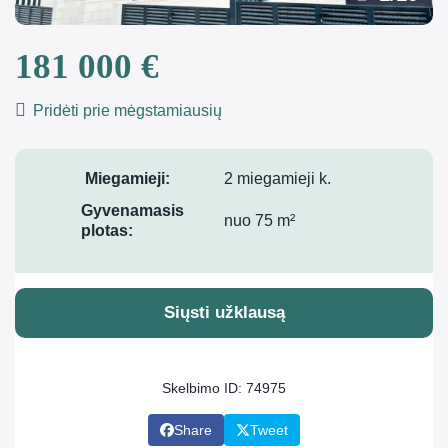
181 000 €
Pridėti prie mėgstamiausių
Miegamieji:
2 miegamieji k.
Gyvenamasis
nuo 75 m²
plotas:
Siųsti užklausą
Skelbimo ID: 74975
Share
Tweet