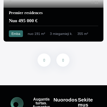
11
Premier residences
Nuo 495 000 €
Emba
nuo 191 m²
3 miegamieji k.
355 m²
Augantis
Nuorodos
Sekite
turtas.
mus
Augantys