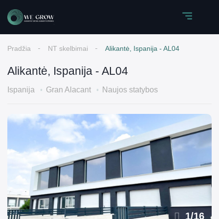
Pradžia
NT skelbimai
Alikantė, Ispanija - AL04
Alikantė, Ispanija - AL04
Ispanija
Gran Alacant
Naujos statybos
1
/
16