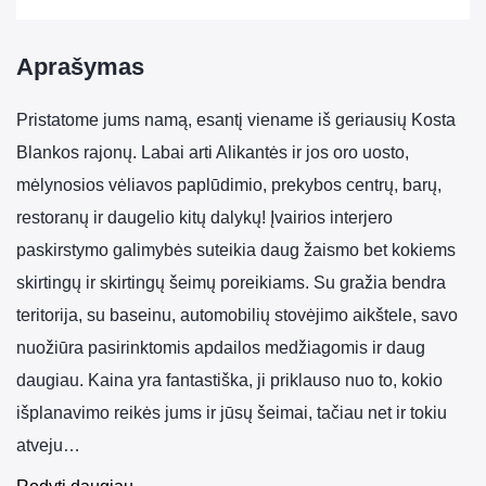
Aprašymas
Pristatome jums namą, esantį viename iš geriausių Kosta
Blankos rajonų. Labai arti Alikantės ir jos oro uosto,
mėlynosios vėliavos paplūdimio, prekybos centrų, barų,
restoranų ir daugelio kitų dalykų! Įvairios interjero
paskirstymo galimybės suteikia daug žaismo bet kokiems
skirtingų ir skirtingų šeimų poreikiams. Su gražia bendra
teritorija, su baseinu, automobilių stovėjimo aikštele, savo
nuožiūra pasirinktomis apdailos medžiagomis ir daug
daugiau. Kaina yra fantastiška, ji priklauso nuo to, kokio
išplanavimo reikės jums ir jūsų šeimai, tačiau net ir tokiu
atveju…