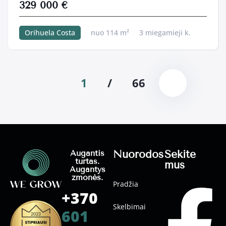
329 000 €
Orihuela Costa
nuo 114 m²
3 miegamieji k.
1
/
66
Nuorodos
Sekite
Augantis
turtas.
mus
Augantys
žmonės.
Pradžia
+370
Skelbimai
601