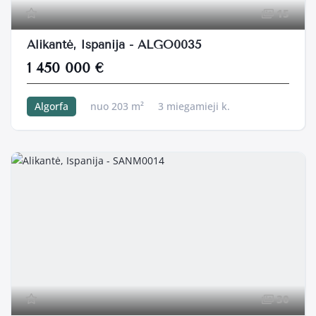
15
Alikantė, Ispanija - ALGO0035
1 450 000 €
Algorfa
nuo 203 m²
3 miegamieji k.
456 m²
30