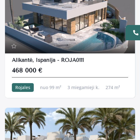
16
Alikantė, Ispanija - ROJA0111
468 000 €
Rojales
nuo 99 m²
3 miegamieji k.
274 m²