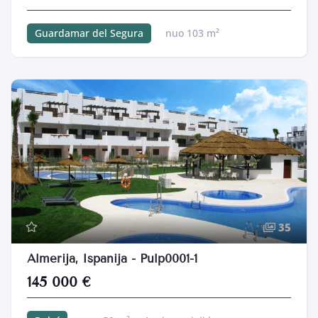
Guardamar del Segura
nuo 103 m²
3 miegamieji k.
46 m²
35
Almerija, Ispanija - Pulp0001-1
145 000 €