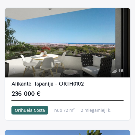
16
Alikantė, Ispanija - ORIH0102
236 000 €
Orihuela Costa
nuo 72 m²
2 miegamieji k.