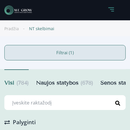
Pradžia
NT skelbimai
Filtrai (1)
Visi
(784)
Naujos statybos
(678)
Senos sta
Palyginti