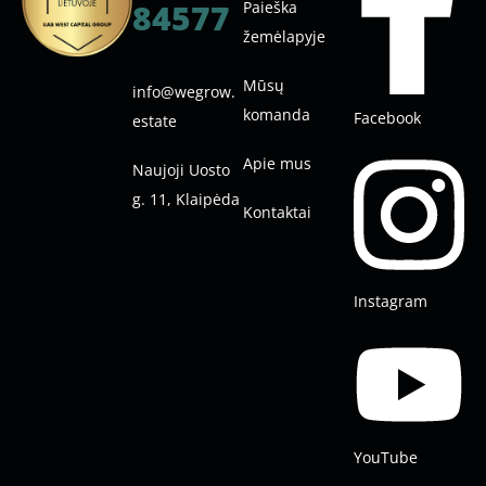
84577
Paieška
žemėlapyje
Mūsų
info@wegrow.
komanda
Facebook
estate
Apie mus
Naujoji Uosto
g. 11, Klaipėda
Kontaktai
Instagram
YouTube