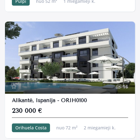
Pulpí
nuo 52 m²
1 miegamieji k.
16
Alikantė, Ispanija - ORIH0100
230 000 €
Orihuela Costa
nuo 72 m²
2 miegamieji k.
38 m²