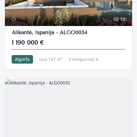
12
Alikantė, Ispanija - ALGO0034
1 190 000 €
Algorfa
nuo 147 m²
3 miegamieji k.
460 m²