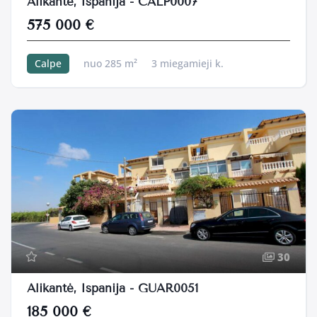
Alikantė, Ispanija - CALP0007
575 000 €
Calpe
nuo 285 m²
3 miegamieji k.
30
Alikantė, Ispanija - GUAR0051
185 000 €