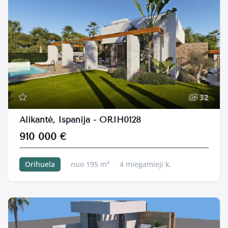
32
Alikantė, Ispanija - ORIH0128
910 000 €
Orihuela
nuo 195 m²
4 miegamieji k.
500 m²