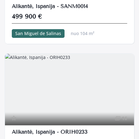
Alikantė, Ispanija - SANM0014
499 900 €
San Miguel de Salinas
nuo 104 m²
3 miegamieji k.
300 m²
16
Alikantė, Ispanija - ORIH0233