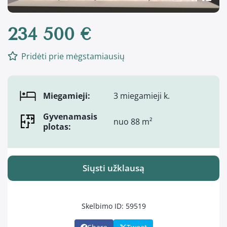
234 500 €
Pridėti prie mėgstamiausių
Miegamieji:
3 miegamieji k.
Gyvenamasis
nuo 88 m²
plotas:
Siųsti užklausą
Skelbimo ID: 59519