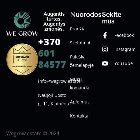
Nuorodos
Sekite
Augantis
turtas.
mus
Augantys
Pradžia
žmonės.
Facebook
+370
Skelbimai
Instagram
601
Paieška
84577
YouTube
žemėlapyje
Mūsų
info@wegrow.estate
komanda
Naujoji Uosto
Apie mus
g. 11, Klaipėda
Kontaktai
Wegrow.estate © 2024.