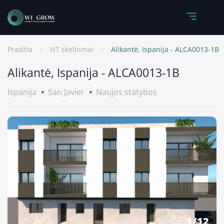
Pradžia
NT skelbimai
Alikantė, Ispanija - ALCA0013-1B
Alikantė, Ispanija - ALCA0013-1B
Ispanija
San Javier
Naujos statybos
1
/
12