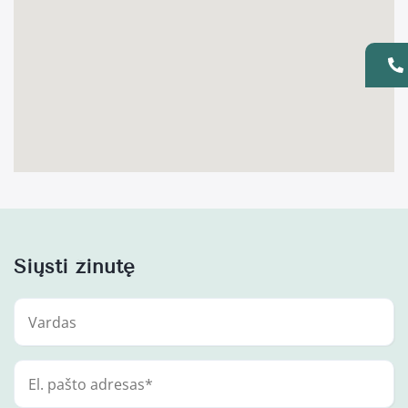
Siųsti žinutę