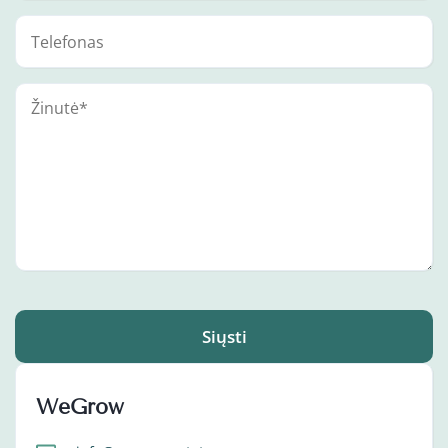
Siųsti
WeGrow