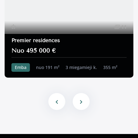
11
Premier residences
Nuo 495 000 €
Emba
nuo 191 m²
3 miegamieji k.
355 m²