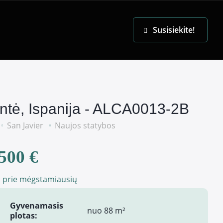
EN
Susisiekite!
antė, Ispanija - ALCA0013-2B
San Javier
Naujos statybos
500 €
i prie mėgstamiausių
Gyvenamasis
nuo 88 m²
plotas: