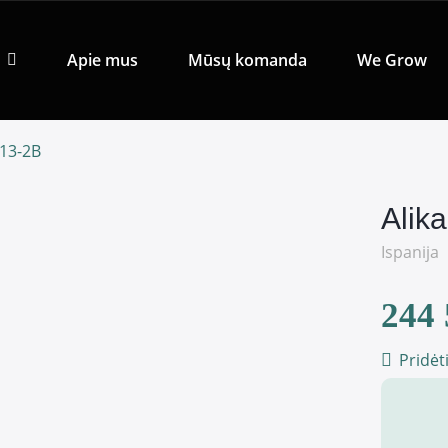
Apie mus
Mūsų komanda
We Grow
013-2B
Alik
Ispanija
244 
Pridėt