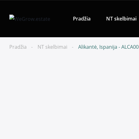
Pradžia
NT skelbimai
Pradžia
NT skelbimai
Alikantė, Ispanija - ALCA0