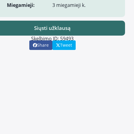
Miegamieji:
3 miegamieji k.
Siųsti užklausą
Skelbimo ID: 59493
Share
Tweet