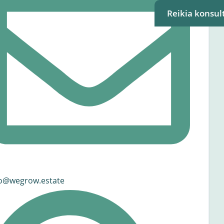
Reikia konsult
fo@wegrow.estate