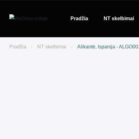
Pradžia
NT skelbimai
Pradžia
NT skelbimai
Alikantė, Ispanija - ALGO0