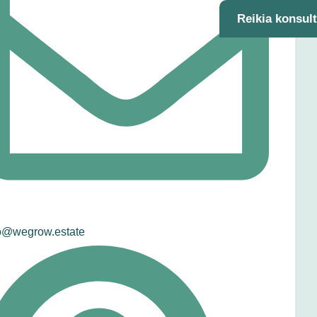
Reikia konsul
o@wegrow.estate