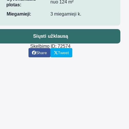
nuo 124 m²
plotas:
Miegamieji:
3 miegamieji k.
Siųsti užklausą
Skelbimo ID: 72574
Share
Tweet