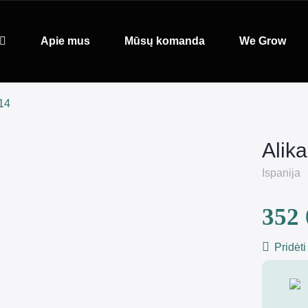
Apie mus
Mūsų komanda
We Grow
014
Alik
Ispanija
352 
Pridėti