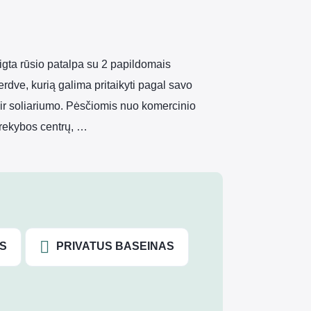
aigta rūsio patalpa su 2 papildomais
dve, kurią galima pritaikyti pagal savo
 ir soliariumo. Pėsčiomis nuo komercinio
prekybos centrų, …
S
PRIVATUS BASEINAS