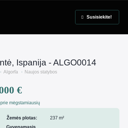
EN
Susisiekite!
antė, Ispanija - ALGO0014
Algorfa
Naujos statybos
000 €
 prie mėgstamiausių
Žemės plotas:
237 m²
Gyvenamasis