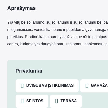
Aprašymas
Yra vilų be soliariumo, su soliariumu ir su soliariumu bei b
miegamaisiais, vonios kambariu ir papildoma gyvenamąja er
poreikius. Pradinė kaina nurodyta už vilą be rūsio patalpos
centro, kuriame yra daugybė barų, restoranų, bankomatų, 
Privalumai
DVIGUBAS ĮSTIKLINIMAS
GARAŽA
SPINTOS
TERASA