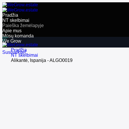
Pradžia
NT skelbimai
Paieška žemėlapyje
Apie mus
Mūsų komanda
We Grow
EN
Pradžia
Susisiekite!
NT skelbimai
Alikantė, Ispanija - ALGO0019