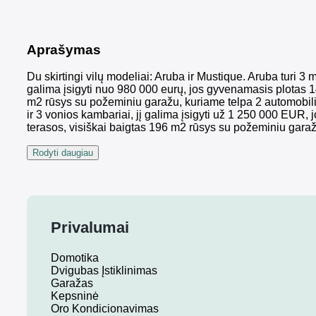
Aprašymas
Du skirtingi vilų modeliai: Aruba ir Mustique. Aruba turi 3
galima įsigyti nuo 980 000 eurų, jos gyvenamasis plotas 1
m2 rūsys su požeminiu garažu, kuriame telpa 2 automobili
ir 3 vonios kambariai, jį galima įsigyti už 1 250 000 EUR
terasos, visiškai baigtas 196 m2 rūsys su požeminiu gar
Rodyti daugiau
Privalumai
Domotika
Dvigubas Įstiklinimas
Garažas
Kepsninė
Oro Kondicionavimas