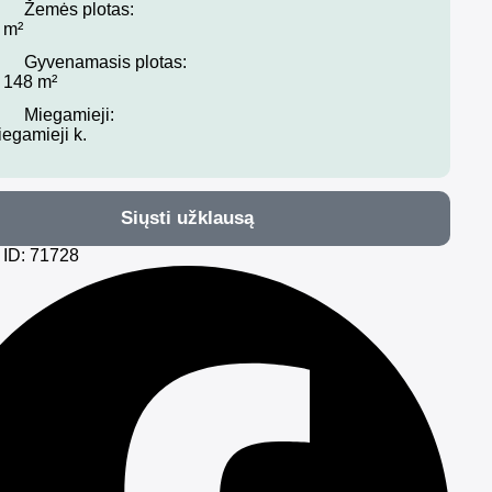
Žemės plotas:
 m²
Gyvenamasis plotas:
 148 m²
Miegamieji:
iegamieji k.
Siųsti užklausą
 ID: 71728