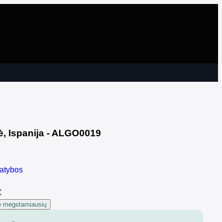
ė, Ispanija - ALGO0019
atybos
€
ie mėgstamiausių