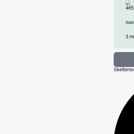
465
nuo
3 m
Skelbimo