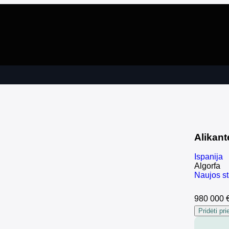
Alikant
Ispanija
Algorfa
Naujos st
980 000 
Pridėti pr