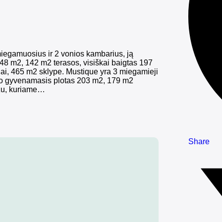
 miegamuosius ir 2 vonios kambarius, ją
48 m2, 142 m2 terasos, visiškai baigtas 197
ai, 465 m2 sklype. Mustique yra 3 miegamieji
, jo gyvenamasis plotas 203 m2, 179 m2
ažu, kuriame…
Share