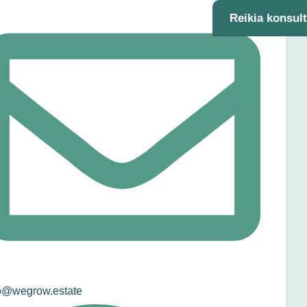
Reikia konsul
o@wegrow.estate