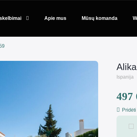
skelbimai
Apie mus
Mūsų komanda
W
059
Alik
Ispanija
497 
Pridėti