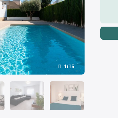
1
/
15