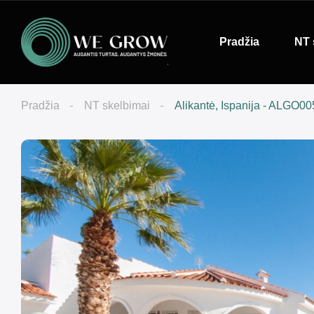
Pradžia
NT 
Pradžia
NT skelbimai
Alikantė, Ispanija - ALGO0