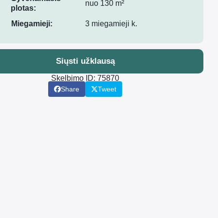
nuo 130 m²
plotas:
Miegamieji:
3 miegamieji k.
Siųsti užklausą
Skelbimo ID: 75870
Share
Tweet