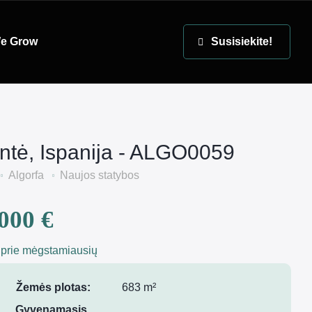
EN
e Grow
Susisiekite!
antė, Ispanija - ALGO0059
Algorfa
Naujos statybos
000 €
 prie mėgstamiausių
Žemės plotas:
683 m²
Gyvenamasis