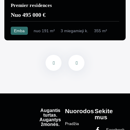
Premier residences
Nuo 495 000 €
Emba
nuo 191 m²
3 miegamieji k.
355 m²
Augantis
Nuorodos
Sekite
turtas.
mus
Augantys
Pradžia
žmonės.
Facebook