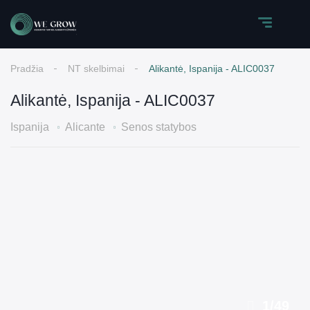
Pradžia
NT skelbimai
Alikantė, Ispanija - ALIC0037
Alikantė, Ispanija - ALIC0037
Ispanija
Alicante
Senos statybos
1
/
49