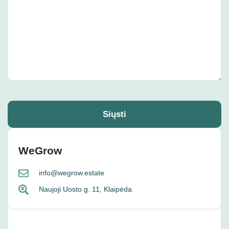
Siųsti
WeGrow
info@wegrow.estate
Naujoji Uosto g. 11, Klaipėda