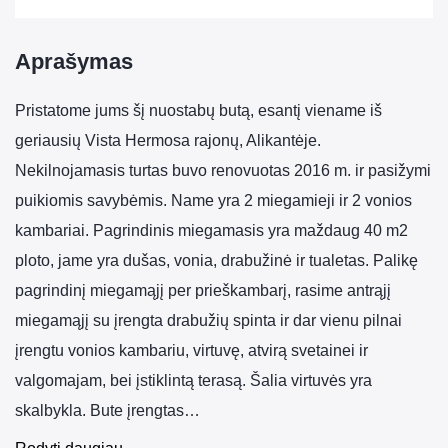
Aprašymas
Pristatome jums šį nuostabų butą, esantį viename iš
geriausių Vista Hermosa rajonų, Alikantėje.
Nekilnojamasis turtas buvo renovuotas 2016 m. ir pasižymi
puikiomis savybėmis. Name yra 2 miegamieji ir 2 vonios
kambariai. Pagrindinis miegamasis yra maždaug 40 m2
ploto, jame yra dušas, vonia, drabužinė ir tualetas. Palikę
pagrindinį miegamąjį per prieškambarį, rasime antrąjį
miegamąjį su įrengta drabužių spinta ir dar vienu pilnai
įrengtu vonios kambariu, virtuvę, atvirą svetainei ir
valgomajam, bei įstiklintą terasą. Šalia virtuvės yra
skalbykla. Bute įrengtas…