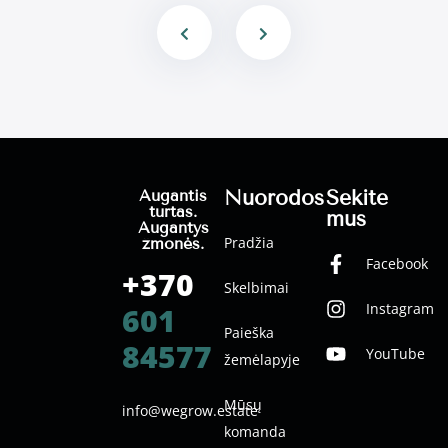
Nuorodos
Sekite
Augantis
turtas.
mus
Augantys
Pradžia
žmonės.
Facebook
+370
Skelbimai
Instagram
601
Paieška
84577
YouTube
žemėlapyje
Mūsų
info@wegrow.estate
komanda