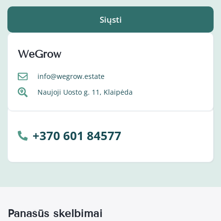
Siųsti
WeGrow
info@wegrow.estate
Naujoji Uosto g. 11, Klaipėda
+370 601 84577
Panašūs skelbimai