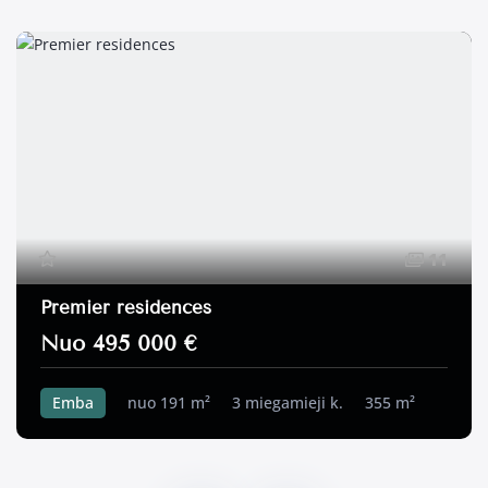
11
Premier residences
Nuo 495 000 €
Emba
nuo 191 m²
3 miegamieji k.
355 m²