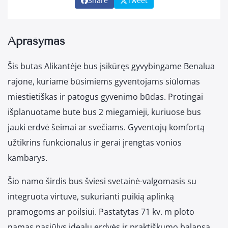
Share
Tweet
Aprašymas
Šis butas Alikantėje bus įsikūręs gyvybingame Benalua
rajone, kuriame būsimiems gyventojams siūlomas
miestietiškas ir patogus gyvenimo būdas. Protingai
išplanuotame bute bus 2 miegamieji, kuriuose bus
jauki erdvė šeimai ar svečiams. Gyventojų komfortą
užtikrins funkcionalus ir gerai įrengtas vonios
kambarys.
Šio namo širdis bus šviesi svetainė-valgomasis su
integruota virtuve, sukurianti puikią aplinką
pramogoms ar poilsiui. Pastatytas 71 kv. m ploto
namas pasiūlys idealų erdvės ir praktiškumo balansą.