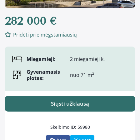
282 000 €
Pridėti prie mėgstamiausių
Miegamieji:
2 miegamieji k.
Gyvenamasis
nuo 71 m²
plotas:
Siųsti užklausą
Skelbimo ID: 59980