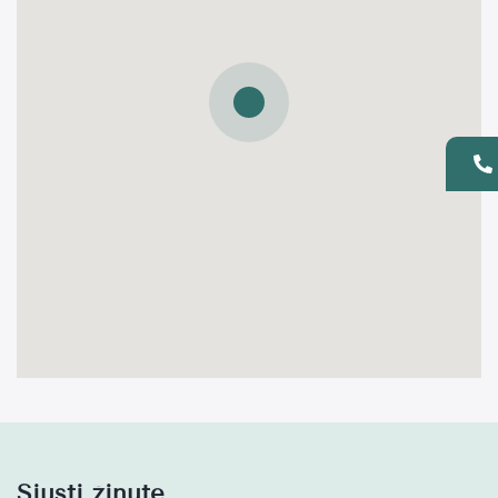
Siųsti žinutę