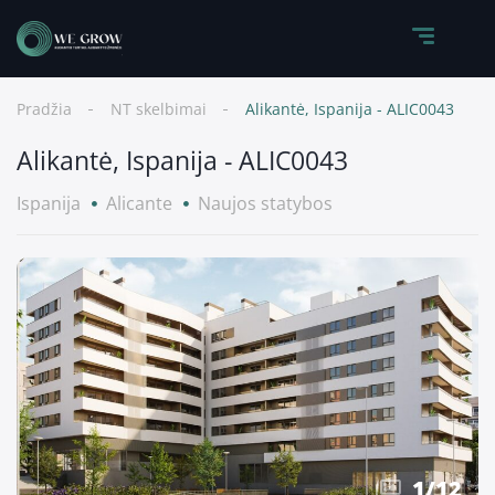
Pradžia
NT skelbimai
Alikantė, Ispanija - ALIC0043
Alikantė, Ispanija - ALIC0043
Ispanija
Alicante
Naujos statybos
1
/
12