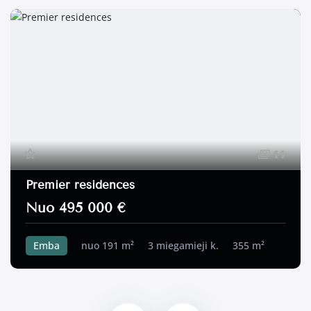
11
Premier residences
Nuo 495 000 €
Emba
nuo 191 m²
3 miegamieji k.
355 m²