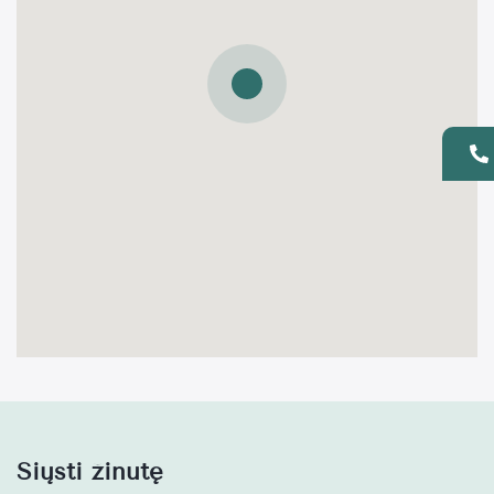
Siųsti žinutę