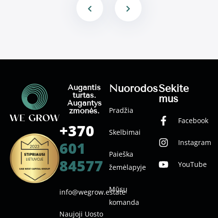
Nuorodos
Sekite
Augantis
turtas.
mus
Augantys
Pradžia
žmonės.
Facebook
+370
Skelbimai
Instagram
601
Paieška
84577
YouTube
žemėlapyje
Mūsų
info@wegrow.estate
komanda
Naujoji Uosto