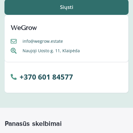
Siųsti
WeGrow
info@wegrow.estate
Naujoji Uosto g. 11, Klaipėda
+370 601 84577
Panašūs skelbimai