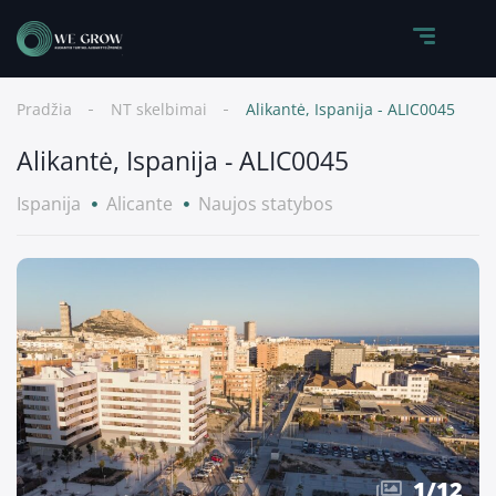
Pradžia
NT skelbimai
Alikantė, Ispanija - ALIC0045
Alikantė, Ispanija - ALIC0045
Ispanija
Alicante
Naujos statybos
1
/
12