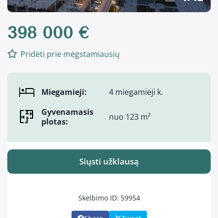
398 000 €
Pridėti prie mėgstamiausių
Miegamieji:
4 miegamieji k.
Gyvenamasis
nuo 123 m²
plotas:
Siųsti užklausą
Skelbimo ID: 59954