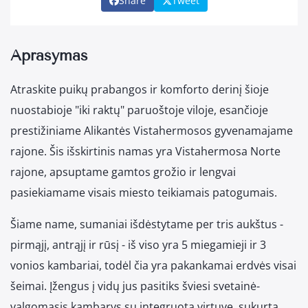
Share
Tweet
Aprašymas
Atraskite puikų prabangos ir komforto derinį šioje
nuostabioje "iki raktų" paruoštoje viloje, esančioje
prestižiniame Alikantės Vistahermosos gyvenamajame
rajone. Šis išskirtinis namas yra Vistahermosa Norte
rajone, apsuptame gamtos grožio ir lengvai
pasiekiamame visais miesto teikiamais patogumais.
Šiame name, sumaniai išdėstytame per tris aukštus -
pirmąjį, antrąjį ir rūsį - iš viso yra 5 miegamieji ir 3
vonios kambariai, todėl čia yra pakankamai erdvės visai
šeimai. Įžengus į vidų jus pasitiks šviesi svetainė-
valgomasis kambarys su integruota virtuve, sukurta