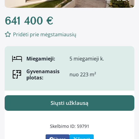
641 400 €
Pridėti prie mėgstamiausių
Miegamieji:
5 miegamieji k.
Gyvenamasis
nuo 223 m²
plotas:
Siųsti užklausą
Skelbimo ID: 59791