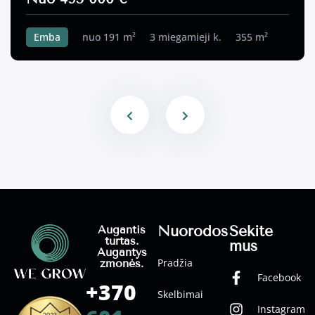
Emba
nuo 191 m²
3 miegamieji k.
355 m²
Nuorodos
Sekite
Augantis
turtas.
mus
Augantys
Pradžia
žmonės.
Facebook
+370
Skelbimai
Instagram