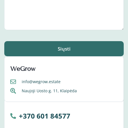
Siųsti
WeGrow
info@wegrow.estate
Naujoji Uosto g. 11, Klaipėda
+370 601 84577