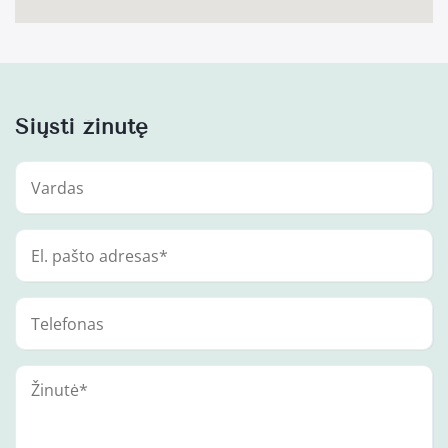
Siųsti žinutę