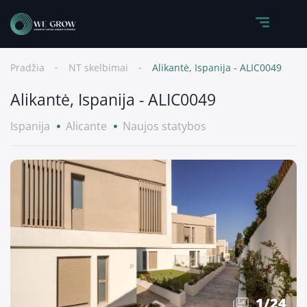
Pradžia
NT skelbimai
Alikantė, Ispanija - ALIC0049
Alikantė, Ispanija - ALIC0049
Ispanija
Alicante
Naujos statybos
1
/
24