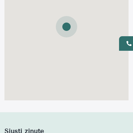
Siųsti žinutę