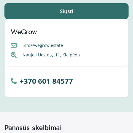
Siųsti
WeGrow
info@wegrow.estate
Naujoji Uosto g. 11, Klaipėda
+370 601 84577
Panašūs skelbimai