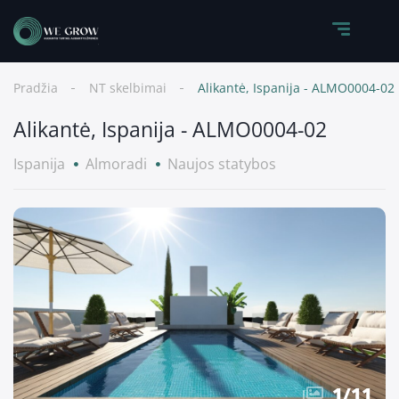
Pradžia
NT skelbimai
Alikantė, Ispanija - ALMO0004-02
Alikantė, Ispanija - ALMO0004-02
Ispanija
Almoradi
Naujos statybos
1
/
11