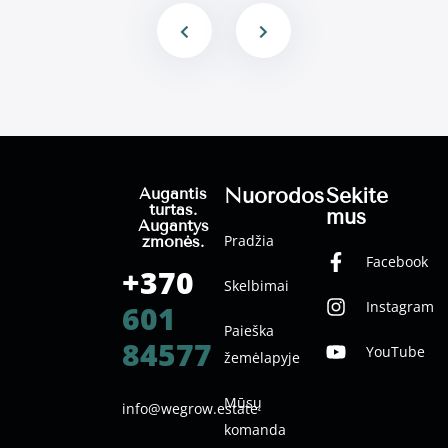
Nuorodos
Sekite
Augantis
turtas.
mus
Augantys
Pradžia
žmonės.
Facebook
+370
Skelbimai
Instagram
601
Paieška
84577
YouTube
žemėlapyje
Mūsų
info@wegrow.estate
komanda