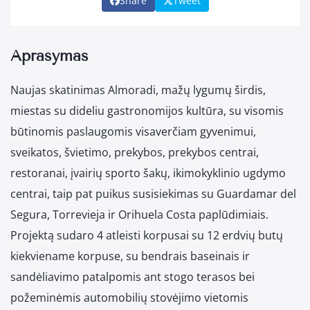
Share
Tweet
Aprašymas
Naujas skatinimas Almoradi, mažų lygumų širdis,
miestas su dideliu gastronomijos kultūra, su visomis
būtinomis paslaugomis visaverčiam gyvenimui,
sveikatos, švietimo, prekybos, prekybos centrai,
restoranai, įvairių sporto šakų, ikimokyklinio ugdymo
centrai, taip pat puikus susisiekimas su Guardamar del
Segura, Torrevieja ir Orihuela Costa paplūdimiais.
Projektą sudaro 4 atleisti korpusai su 12 erdvių butų
kiekviename korpuse, su bendrais baseinais ir
sandėliavimo patalpomis ant stogo terasos bei
požeminėmis automobilių stovėjimo vietomis