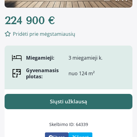
224 900 €
Pridėti prie mėgstamiausių
Miegamieji:
3 miegamieji k.
Gyvenamasis
nuo 124 m²
plotas:
Siųsti užklausą
Skelbimo ID: 64339