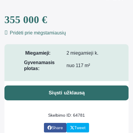
355 000 €
Pridėti prie mėgstamiausių
Miegamieji:
2 miegamieji k.
Gyvenamasis
nuo 117 m²
plotas:
Siųsti užklausą
Skelbimo ID: 64781
Share
Tweet