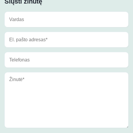
Siųsti žinutę