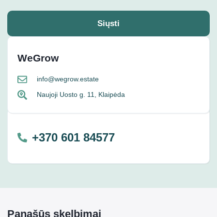
Siųsti
WeGrow
info@wegrow.estate
Naujoji Uosto g. 11, Klaipėda
+370 601 84577
Panašūs skelbimai