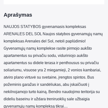
Aprašymas
NAUJOS STATYBOS gyvenamasis kompleksas
ARENALES DEL SOL Naujos statybos gyvenamųjų namų
kompleksas Arenales del Sol, netoli paplūdimio!
Gyvenamųjų namų komplekse rasite pirmojo aukšto
apartamentus su privačiu sodu, viduriniojo aukšto
apartamentus su didele terasa ir penthousus su privačiu
soliariumu, visuose yra 2 miegamieji, 2 vonios kambariai,
atviro plano virtuvė su svetaine, įrengtos spintos. Bus
požeminis garažas ir sandėliukas, abu įskaičiuoti į
nekilnojamojo turto kainą. Bendro naudojimo teritorija su
dideliu baseinu ir uždara treniruoklių sale užbaigia
gyvenamųjų namų kompleksą tikrai…