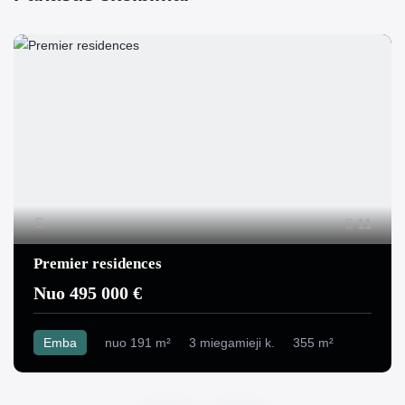
11
Premier residences
Nuo 495 000 €
Emba
nuo 191 m²
3 miegamieji k.
355 m²