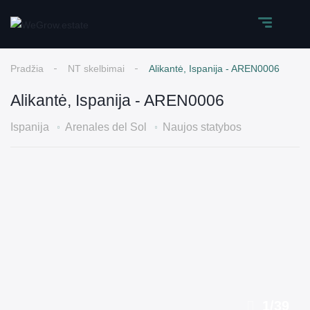
Pradžia
NT skelbimai
Alikantė, Ispanija - AREN0006
Alikantė, Ispanija - AREN0006
Ispanija
Arenales del Sol
Naujos statybos
1
/
39