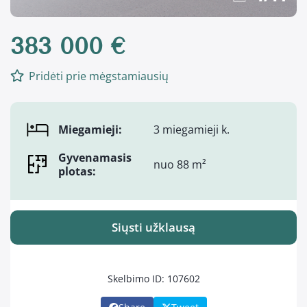
383 000 €
Pridėti prie mėgstamiausių
Miegamieji:
3 miegamieji k.
Gyvenamasis
nuo 88 m²
plotas:
Siųsti užklausą
Skelbimo ID: 107602