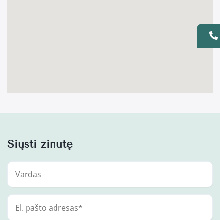
Siųsti žinutę