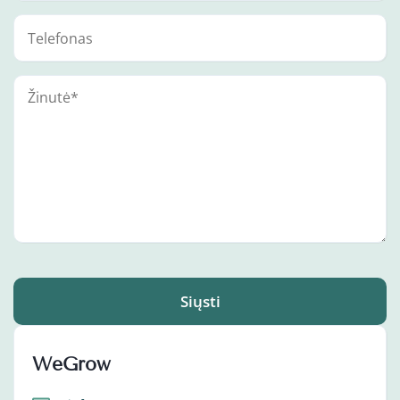
Siųsti
WeGrow