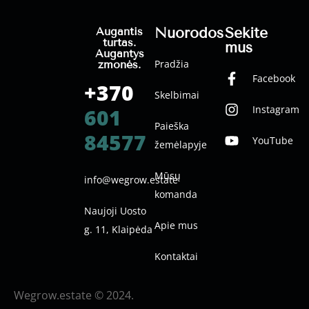
Nuorodos
Sekite
Augantis
turtas.
mus
Augantys
Pradžia
žmonės.
Facebook
+370
Skelbimai
Instagram
601
Paieška
84577
YouTube
žemėlapyje
Mūsų
info@wegrow.estate
komanda
Naujoji Uosto
Apie mus
g. 11, Klaipėda
Kontaktai
Wegrow.estate © 2024.