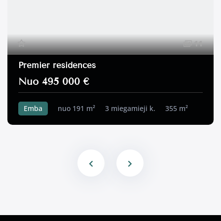
11
Premier residences
Nuo 495 000 €
Emba
nuo 191 m²
3 miegamieji k.
355 m²