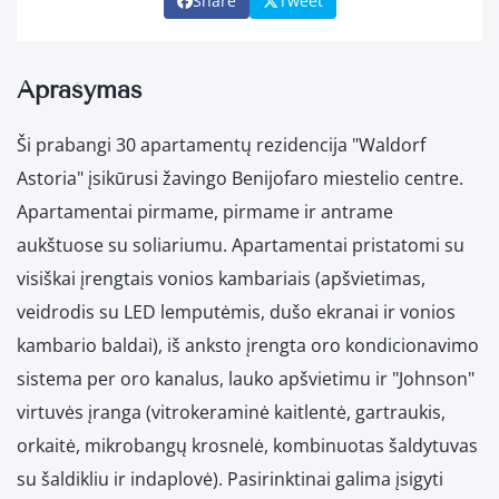
Share
Tweet
Aprašymas
Ši prabangi 30 apartamentų rezidencija "Waldorf
Astoria" įsikūrusi žavingo Benijofaro miestelio centre.
Apartamentai pirmame, pirmame ir antrame
aukštuose su soliariumu. Apartamentai pristatomi su
visiškai įrengtais vonios kambariais (apšvietimas,
veidrodis su LED lemputėmis, dušo ekranai ir vonios
kambario baldai), iš anksto įrengta oro kondicionavimo
sistema per oro kanalus, lauko apšvietimu ir "Johnson"
virtuvės įranga (vitrokeraminė kaitlentė, gartraukis,
orkaitė, mikrobangų krosnelė, kombinuotas šaldytuvas
su šaldikliu ir indaplovė). Pasirinktinai galima įsigyti