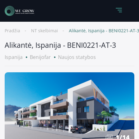
Pradžia
NT skelbimai
Alikantė, Ispanija - BENI0221-AT-
Alikantė, Ispanija - BENI0221-AT-3
Ispanija
Benijofar
Naujos statybos
1
/
14