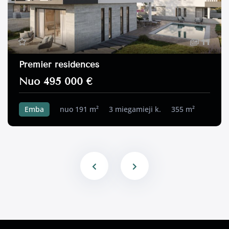
11
Premier residences
Nuo 495 000 €
Emba
nuo 191 m²
3 miegamieji k.
355 m²