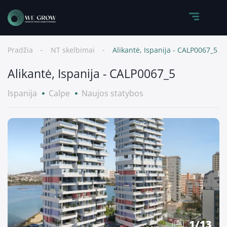
Pradžia
NT skelbimai
Alikantė, Ispanija - CALP0067_5
Alikantė, Ispanija - CALP0067_5
Ispanija
Calpe
Naujos statybos
1
/
13