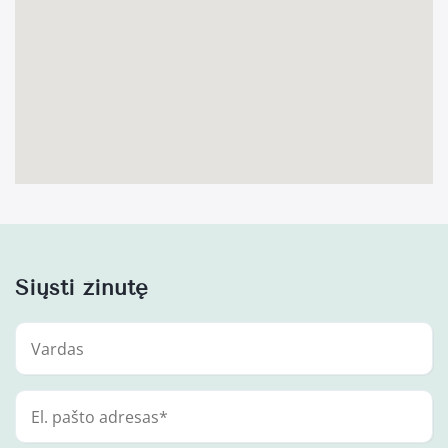
Siųsti žinutę