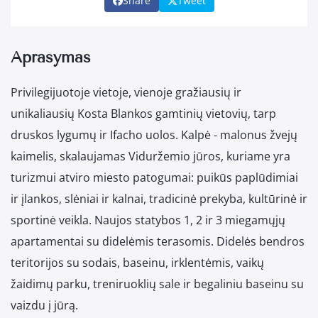
Share
Tweet
Aprašymas
Privilegijuotoje vietoje, vienoje gražiausių ir
unikaliausių Kosta Blankos gamtinių vietovių, tarp
druskos lygumų ir Ifacho uolos. Kalpė - malonus žvejų
kaimelis, skalaujamas Viduržemio jūros, kuriame yra
turizmui atviro miesto patogumai: puikūs paplūdimiai
ir įlankos, slėniai ir kalnai, tradicinė prekyba, kultūrinė ir
sportinė veikla. Naujos statybos 1, 2 ir 3 miegamųjų
apartamentai su didelėmis terasomis. Didelės bendros
teritorijos su sodais, baseinu, irklentėmis, vaikų
žaidimų parku, treniruoklių sale ir begaliniu baseinu su
vaizdu į jūrą.