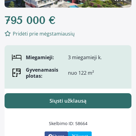
795 000 €
Pridėti prie mėgstamiausių
Miegamieji:
3 miegamieji k.
Gyvenamasis
nuo 122 m²
plotas:
Siųsti užklausą
Skelbimo ID: 58664