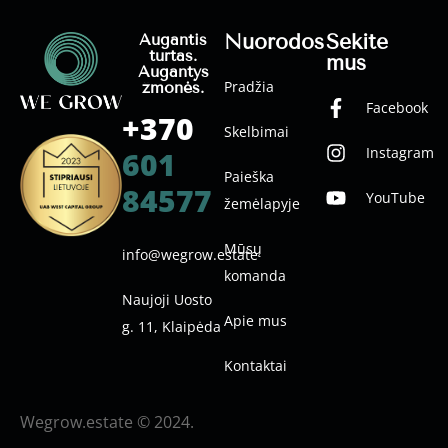
Nuorodos
Sekite
Augantis
turtas.
mus
Augantys
Pradžia
žmonės.
Facebook
+370
Skelbimai
Instagram
601
Paieška
84577
YouTube
žemėlapyje
Mūsų
info@wegrow.estate
komanda
Naujoji Uosto
Apie mus
g. 11, Klaipėda
Kontaktai
Wegrow.estate © 2024.