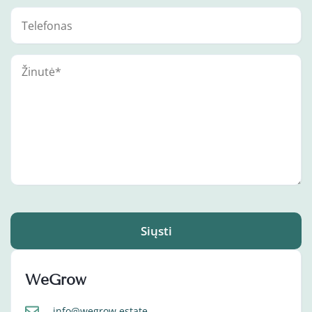
Siųsti
WeGrow
info@wegrow.estate