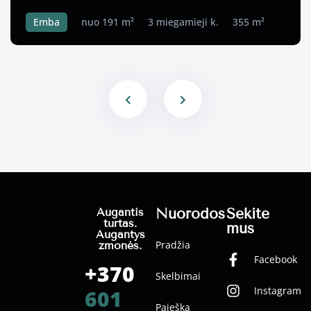
Emba
nuo 191 m²
3 miegamieji k.
355 m²
Nuorodos
Sekite
Augantis
turtas.
mus
Augantys
Pradžia
žmonės.
Facebook
+370
Skelbimai
Instagram
601
Paieška