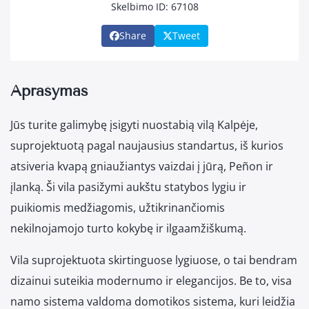
Skelbimo ID: 67108
Share
Tweet
Aprašymas
Jūs turite galimybę įsigyti nuostabią vilą Kalpėje,
suprojektuotą pagal naujausius standartus, iš kurios
atsiveria kvapą gniaužiantys vaizdai į jūrą, Peñon ir
įlanką. Ši vila pasižymi aukštu statybos lygiu ir
puikiomis medžiagomis, užtikrinančiomis
nekilnojamojo turto kokybę ir ilgaamžiškumą.
Vila suprojektuota skirtinguose lygiuose, o tai bendram
dizainui suteikia modernumo ir elegancijos. Be to, visa
namo sistema valdoma domotikos sistema, kuri leidžia