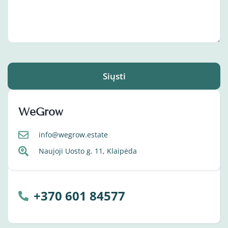
Siųsti
WeGrow
info@wegrow.estate
Naujoji Uosto g. 11, Klaipėda
+370 601 84577