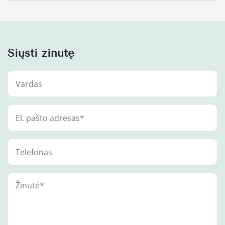
Siųsti žinutę