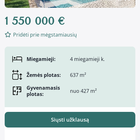
1 550 000 €
Pridėti prie mėgstamiausių
Miegamieji:
4 miegamieji k.
Žemės plotas:
637 m²
Gyvenamasis
nuo 427 m²
plotas:
Siųsti užklausą