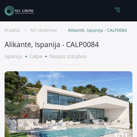
Pradžia
NT skelbimai
Alikantė, Ispanija - CALP0084
Alikantė, Ispanija - CALP0084
Ispanija
Calpe
Naujos statybos
1
/
11