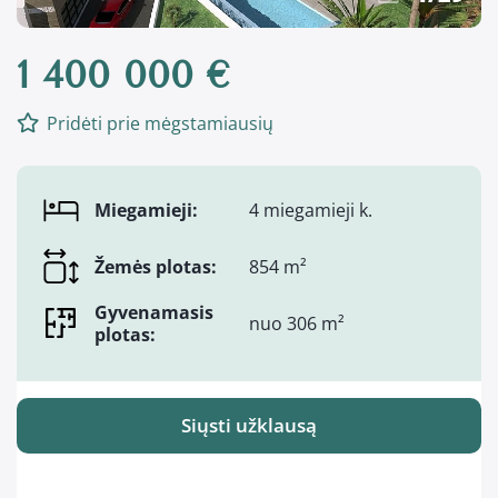
1 400 000 €
Pridėti prie mėgstamiausių
Miegamieji:
4 miegamieji k.
Žemės plotas:
854 m²
Gyvenamasis
nuo 306 m²
plotas:
Siųsti užklausą