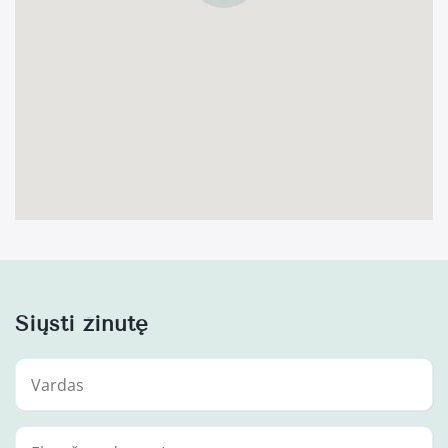
Siųsti žinutę