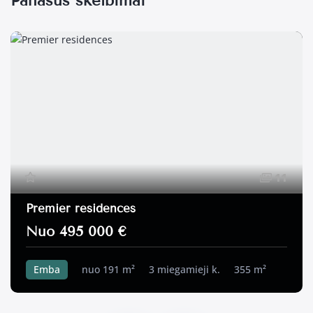
Panašūs skelbimai
11
Premier residences
Nuo 495 000 €
Emba
nuo 191 m²
3 miegamieji k.
355 m²