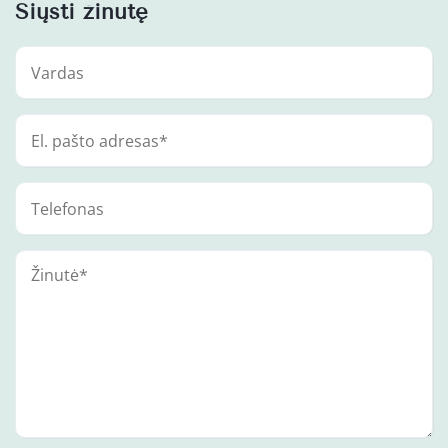
Siųsti žinutę