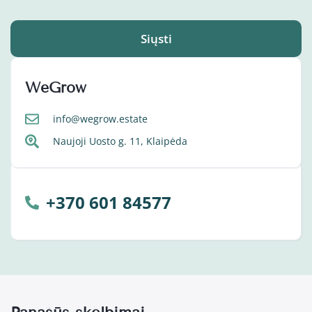
Siųsti
WeGrow
info@wegrow.estate
Naujoji Uosto g. 11, Klaipėda
+370 601 84577