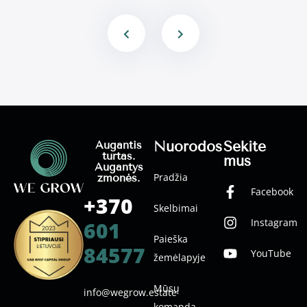
Nuorodos
Sekite
Augantis
turtas.
mus
Augantys
Pradžia
žmonės.
Facebook
+370
Skelbimai
Instagram
601
Paieška
84577
YouTube
žemėlapyje
Mūsų
info@wegrow.estate
komanda