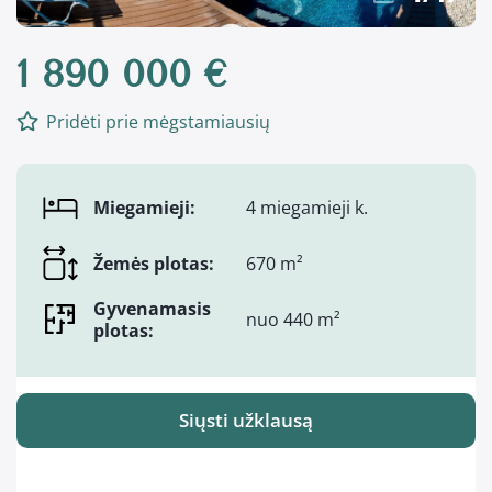
1 890 000 €
Pridėti prie mėgstamiausių
Miegamieji:
4 miegamieji k.
Žemės plotas:
670 m²
Gyvenamasis
nuo 440 m²
plotas:
Siųsti užklausą