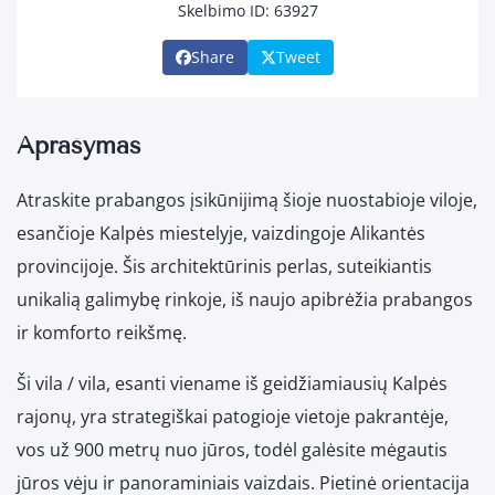
Skelbimo ID: 63927
Share
Tweet
Aprašymas
Atraskite prabangos įsikūnijimą šioje nuostabioje viloje,
esančioje Kalpės miestelyje, vaizdingoje Alikantės
provincijoje. Šis architektūrinis perlas, suteikiantis
unikalią galimybę rinkoje, iš naujo apibrėžia prabangos
ir komforto reikšmę.
Ši vila / vila, esanti viename iš geidžiamiausių Kalpės
rajonų, yra strategiškai patogioje vietoje pakrantėje,
vos už 900 metrų nuo jūros, todėl galėsite mėgautis
jūros vėju ir panoraminiais vaizdais. Pietinė orientacija