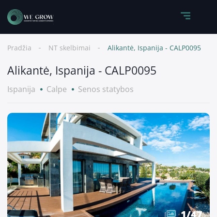
Pradžia
NT skelbimai
Alikantė, Ispanija - CALP0095
Alikantė, Ispanija - CALP0095
Ispanija
Calpe
Senos statybos
1
/
47