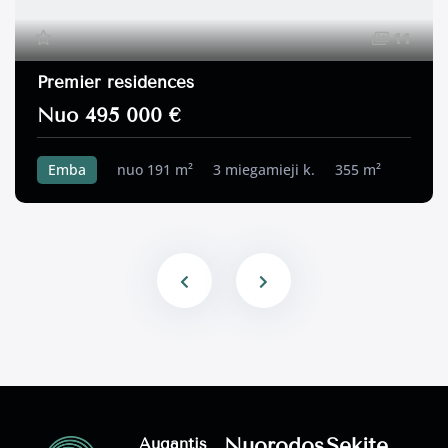
11
Premier residences
Nuo 495 000 €
Emba
nuo 191 m²
3 miegamieji k.
355 m²
Nuorodos
Sekite
Augantis