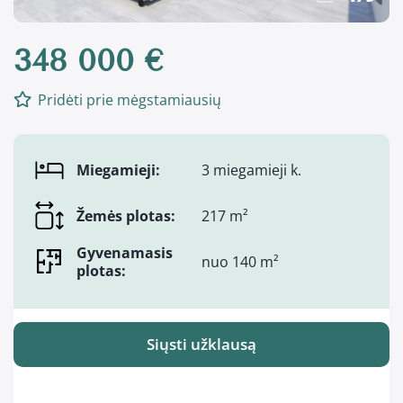
348 000 €
Pridėti prie mėgstamiausių
Miegamieji:
3 miegamieji k.
Žemės plotas:
217 m²
Gyvenamasis
nuo 140 m²
plotas:
Siųsti užklausą