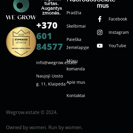
turtas.
mus
Augantys
Pradžia
žmonės.
Facebook
+370
Skelbimai
Instagram
601
Paieška
84577
YouTube
žemėlapyje
Mūsų
info@wegrow.estate
komanda
Naujoji Uosto
Apie mus
g. 11, Klaipėda
Kontaktai
Wegrow.estate © 2024.
Owned by women. Run by women.