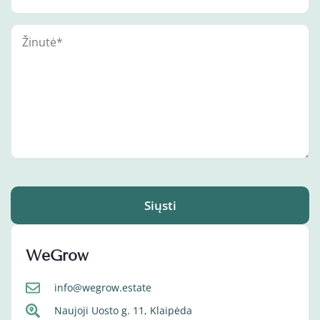
Siųsti
WeGrow
info@wegrow.estate
Naujoji Uosto g. 11, Klaipėda