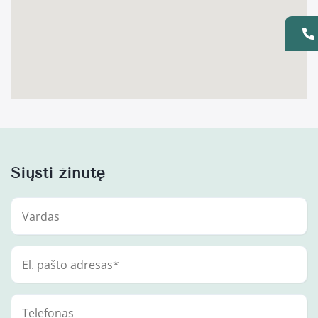
Siųsti žinutę