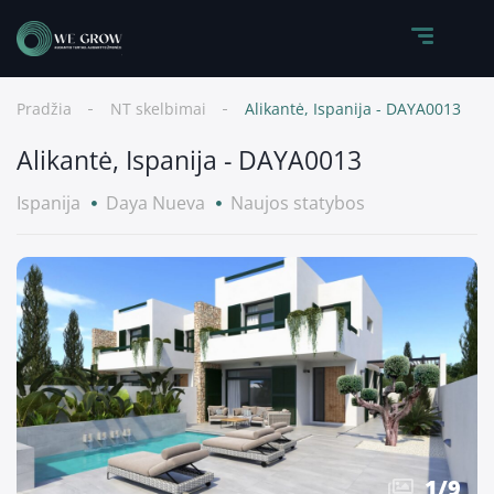
Pradžia
NT skelbimai
Alikantė, Ispanija - DAYA0013
Alikantė, Ispanija - DAYA0013
Ispanija
Daya Nueva
Naujos statybos
1
/
9