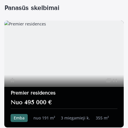
Panašūs skelbimai
11
Premier residences
Nuo 495 000 €
Emba
nuo 191 m²
3 miegamieji k.
355 m²