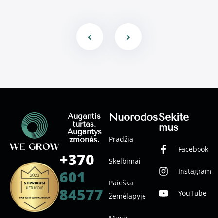
Nuorodos
Sekite
Augantis
turtas.
mus
Augantys
Pradžia
žmonės.
Facebook
+370
Skelbimai
Instagram
601
Paieška
84577
YouTube
žemėlapyje
Mūsų