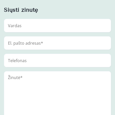
Siųsti žinutę