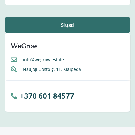
Siųsti
WeGrow
info@wegrow.estate
Naujoji Uosto g. 11, Klaipėda
+370 601 84577