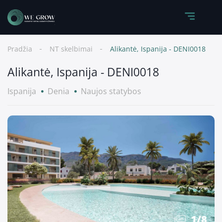
Pradžia
NT skelbimai
Alikantė, Ispanija - DENI0018
Alikantė, Ispanija - DENI0018
Ispanija
Denia
Naujos statybos
1
/
8