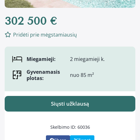
302 500 €
Pridėti prie mėgstamiausių
Miegamieji:
2 miegamieji k.
Gyvenamasis
nuo 85 m²
plotas:
Siųsti užklausą
Skelbimo ID: 60036