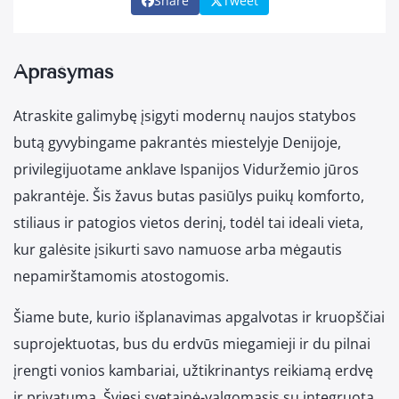
Share
Tweet
Aprašymas
Atraskite galimybę įsigyti modernų naujos statybos
butą gyvybingame pakrantės miestelyje Denijoje,
privilegijuotame anklave Ispanijos Viduržemio jūros
pakrantėje. Šis žavus butas pasiūlys puikų komforto,
stiliaus ir patogios vietos derinį, todėl tai ideali vieta,
kur galėsite įsikurti savo namuose arba mėgautis
nepamirštamomis atostogomis.
Šiame bute, kurio išplanavimas apgalvotas ir kruopščiai
suprojektuotas, bus du erdvūs miegamieji ir du pilnai
įrengti vonios kambariai, užtikrinantys reikiamą erdvę
ir privatumą. Šviesi svetainė-valgomasis su integruota