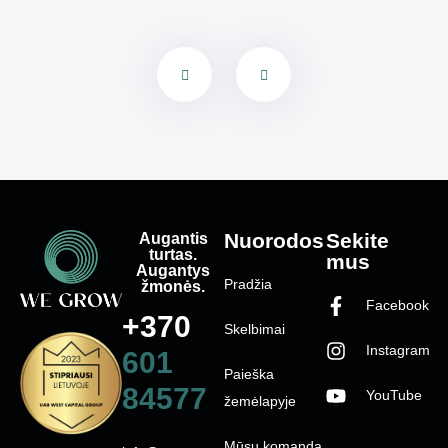
Augantis
Nuorodos
Sekite
turtas.
mus
Augantys
Pradžia
žmonės.
Facebook
+370
Skelbimai
Instagram
601
Paieška
84577
YouTube
žemėlapyje
Mūsų komanda