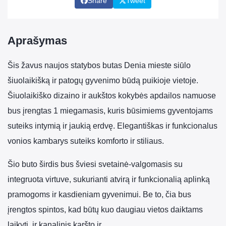
Share
Tweet
Aprašymas
Šis žavus naujos statybos butas Denia mieste siūlo
šiuolaikišką ir patogų gyvenimo būdą puikioje vietoje.
Šiuolaikiško dizaino ir aukštos kokybės apdailos namuose
bus įrengtas 1 miegamasis, kuris būsimiems gyventojams
suteiks intymią ir jaukią erdvę. Elegantiškas ir funkcionalus
vonios kambarys suteiks komforto ir stiliaus.
Šio buto širdis bus šviesi svetainė-valgomasis su
integruota virtuve, sukurianti atvirą ir funkcionalią aplinką
pramogoms ir kasdieniam gyvenimui. Be to, čia bus
įrengtos spintos, kad būtų kuo daugiau vietos daiktams
laikyti, ir kanalinis karšto ir…