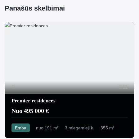
Panašūs skelbimai
11
Premier residences
Nuo 495 000 €
Emba
nuo 191 m²
3 miegamieji k.
355 m²