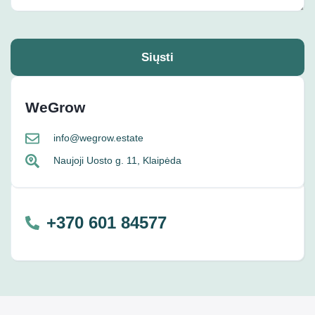
Siųsti
WeGrow
info@wegrow.estate
Naujoji Uosto g. 11, Klaipėda
+370 601 84577