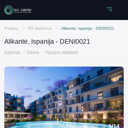
Pradžia
NT skelbimai
Alikantė, Ispanija - DENI0021
Alikantė, Ispanija - DENI0021
Ispanija
Denia
Naujos statybos
1
/
14