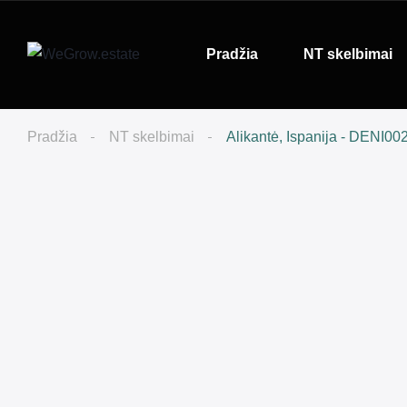
Pradžia
NT skelbimai
Pradžia
NT skelbimai
Alikantė, Ispanija - DENI00