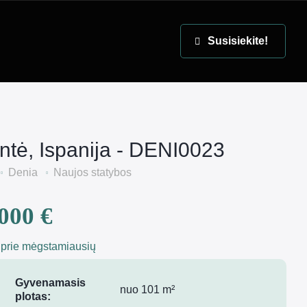
EN
Susisiekite!
antė, Ispanija - DENI0023
Denia
Naujos statybos
000 €
 prie mėgstamiausių
Gyvenamasis
nuo 101 m²
plotas: