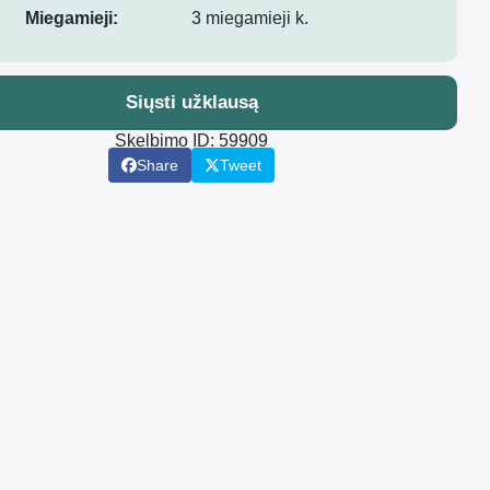
Miegamieji:
3 miegamieji k.
Siųsti užklausą
Skelbimo ID: 59909
Share
Tweet