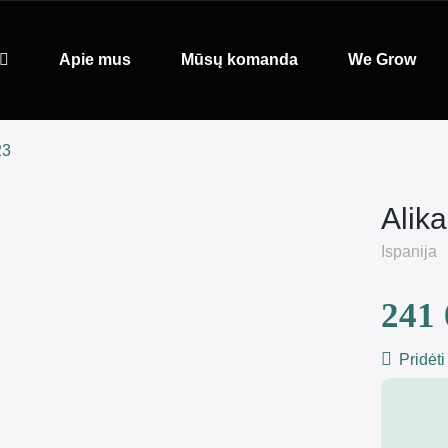
Apie mus
Mūsų komanda
We Grow
23
Alik
Ispanija
241 
Pridėti