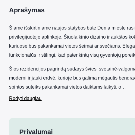
Aprašymas
Šiame išskirtiniame naujos statybos bute Denia mieste rasi
privilegijuotoje aplinkoje. Šiuolaikinio dizaino ir aukštos 
kuriuose bus pakankamai vietos šeimai ar svečiams. Elegan
funkcionalūs ir stilingi, kad patenkintų visų gyventojų poreik
Šios rezidencijos pagrindą sudarys šviesi svetainė-valgomas
moderni ir jauki erdvė, kurioje bus galima mėgautis bendrav
spintos suteiks pakankamai vietos daiktams laikyti, o…
Rodyti daugiau
Privalumai