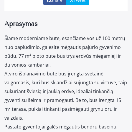
Share
Tweet
Aprašymas
Šiame moderniame bute, esančiame vos už 100 metrų
nuo paplūdimio, galėsite mėgautis pajūrio gyvenimo
būdu. 77 m² ploto bute bus trys erdvūs miegamieji ir
du vonios kambariai.
Atviro išplanavimo bute bus įrengta svetainė-
valgomasis, kuri bus sklandžiai sujungta su virtuve, taip
sukuriant šviesią ir jaukią erdvę, idealiai tinkančią
gyventi su šeima ir pramogauti. Be to, bus įrengta 15
m² terasa, puikiai tinkanti pasimėgauti grynu oru ir
vaizdais.
Pastato gyventojai galės mėgautis bendru baseinu,