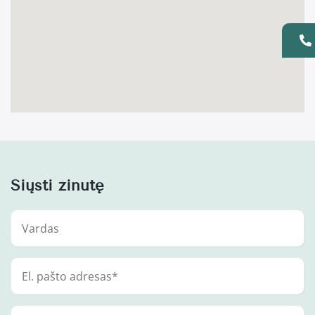
Siųsti žinutę