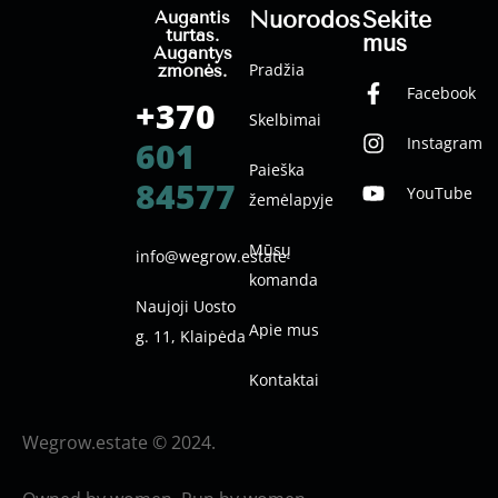
Nuorodos
Sekite
Augantis
turtas.
mus
Augantys
Pradžia
žmonės.
Facebook
+370
Skelbimai
Instagram
601
Paieška
84577
YouTube
žemėlapyje
Mūsų
info@wegrow.estate
komanda
Naujoji Uosto
Apie mus
g. 11, Klaipėda
Kontaktai
Wegrow.estate © 2024.