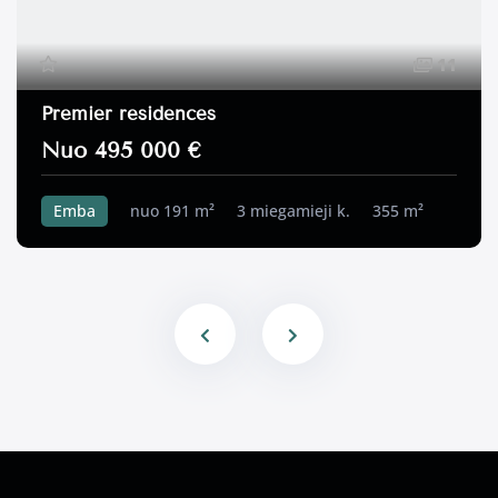
11
Premier residences
Nuo 495 000 €
Emba
nuo 191 m²
3 miegamieji k.
355 m²