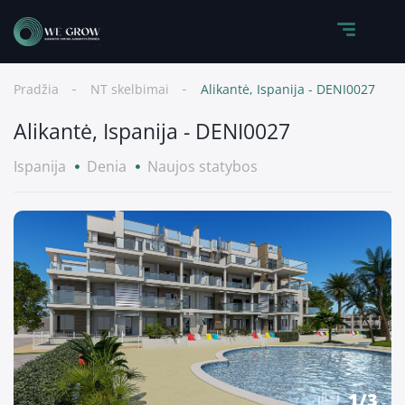
Pradžia
NT skelbimai
Alikantė, Ispanija - DENI0027
Alikantė, Ispanija - DENI0027
Ispanija
Denia
Naujos statybos
1
/
3