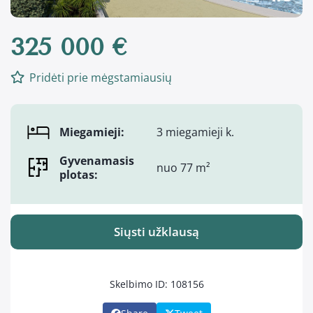
325 000 €
Pridėti prie mėgstamiausių
Miegamieji:
3 miegamieji k.
Gyvenamasis
nuo 77 m²
plotas:
Siųsti užklausą
Skelbimo ID: 108156