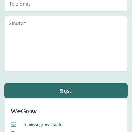
Siųsti
WeGrow
info@wegrow.estate