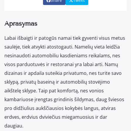
Share
Tweet
Aprašymas
Labai išbaigti ir patogūs namai tiek gyventi visus metus
saulėje, tiek atvykti atostogauti. Namelių vieta leidžia
nesinaudoti automobiliu kasdieniams reikalams, nes
visos parduotuvės ir restoranai yra labai arti. Namų
dizainas ir apdaila suteikia privatumo, nes turite savo
sklypą, privatų baseiną ir automobilių stovėjimo
aikštelę sklype. Taip pat komfortą, nes vonios
kambariuose įrengtas grindinis šildymas, daug šviesos
pro didžiulius aukščiausios kokybės langus, atviras
erdves, erdvius dviviečius miegamuosius ir dar
daugiau.