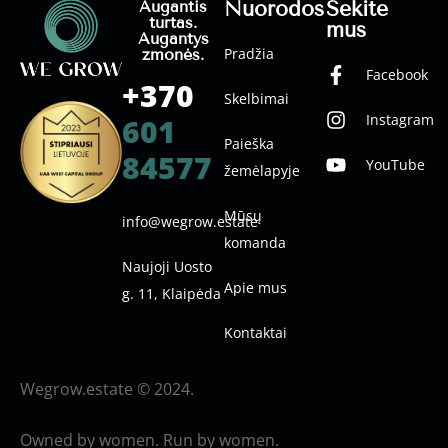
Nuorodos
Sekite
Augantis
turtas.
mus
Augantys
Pradžia
žmonės.
Facebook
+370
Skelbimai
Instagram
601
Paieška
84577
YouTube
žemėlapyje
Mūsų
info@wegrow.estate
komanda
Naujoji Uosto
Apie mus
g. 11, Klaipėda
Kontaktai
Wegrow.estate © 2024.
Owned by women. Run by women.