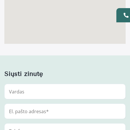
Siųsti žinutę