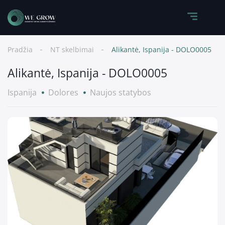
Pradžia
NT skelbimai
Alikantė, Ispanija - DOLO0005
Alikantė, Ispanija - DOLO0005
Ispanija
Dolores
Naujos statybos
1
/
20