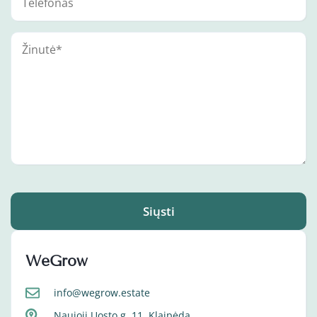
Siųsti
WeGrow
info@wegrow.estate
Naujoji Uosto g. 11, Klaipėda