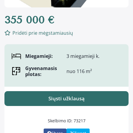
355 000 €
Pridėti prie mėgstamiausių
Miegamieji:
3 miegamieji k.
Gyvenamasis
nuo 116 m²
plotas:
Siųsti užklausą
Skelbimo ID: 73217