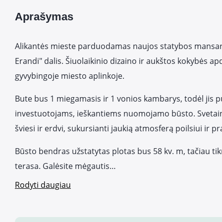
Aprašymas
Alikantės mieste parduodamas naujos statybos mansard
Erandi" dalis. Šiuolaikinio dizaino ir aukštos kokybės apd
gyvybingoje miesto aplinkoje.
Bute bus 1 miegamasis ir 1 vonios kambarys, todėl jis pu
investuotojams, ieškantiems nuomojamo būsto. Svetain
šviesi ir erdvi, sukursianti jaukią atmosferą poilsiui ir
Būsto bendras užstatytas plotas bus 58 kv. m, tačiau ti
terasa. Galėsite mėgautis…
Rodyti daugiau