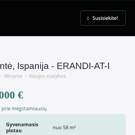
EN
Susisiekite!
antė, Ispanija - ERANDI-AT-I
Alicante
Naujos statybos
000 €
i prie mėgstamiausių
Gyvenamasis
nuo 58 m²
plotas: