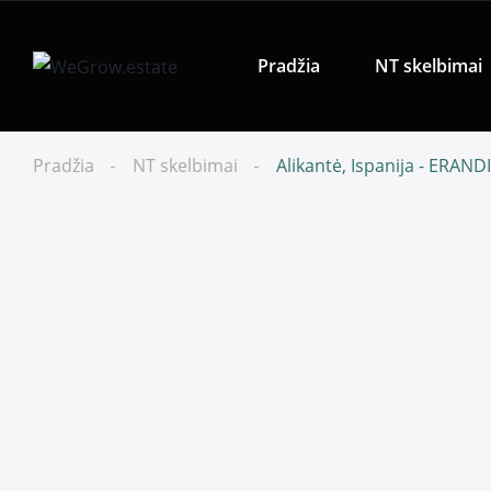
Pradžia
NT skelbimai
Pradžia
NT skelbimai
Alikantė, Ispanija - ERANDI