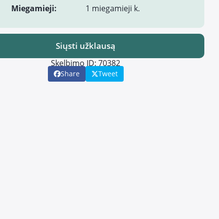
Miegamieji:
1 miegamieji k.
Siųsti užklausą
Skelbimo ID: 70382
Share
Tweet