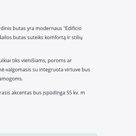
inis butas yra modernaus "Edificio
ailos butas suteiks komfortą ir stilių
ikiai tiks vienišiams, poroms ar
ė-valgomasis su integruota virtuve bus
 pramogoms.
krasis akcentas bus įspūdinga 55 kv. m