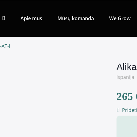
Apie mus
Mūsų komanda
We Grow
-AT-I
Alik
Ispanija
265 
Pridėt