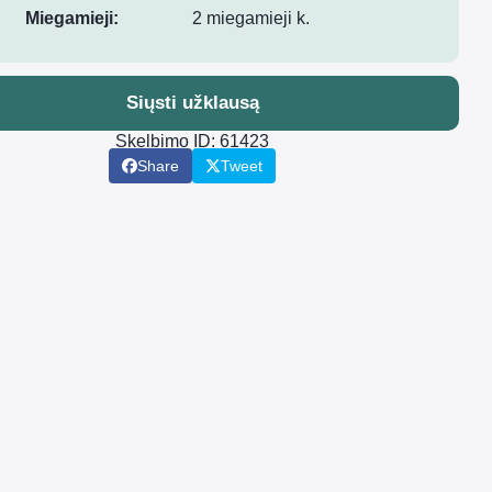
Miegamieji:
2 miegamieji k.
Siųsti užklausą
Skelbimo ID: 61423
Share
Tweet