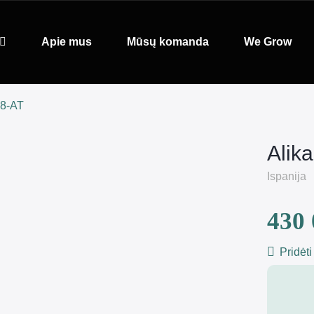
Apie mus
Mūsų komanda
We Grow
68-AT
Alik
Ispanija
430 
Pridėti