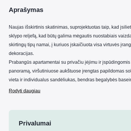
Aprašymas
Naujas išskirtinis skatinimas, suprojektuotas taip, kad įsilie
sklypo reljefą, kad būtų galima mėgautis nuostabiais vaizd
skirtingų tipų namai, į kuriuos įskaičiuota visa virtuvės įranga
dekoracijas.
Prabangūs apartamentai su privačiu įėjimu ir įspūdingomis 
panoramą, viršutiniuose aukštuose įrengtas papildomas sol
vieta ir individualus sandėliukas, bendras begalybės base
Rodyti daugiau
Privalumai