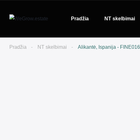
Pradžia
NT skelbimai
Pradžia
NT skelbimai
Alikantė, Ispanija - FINE01