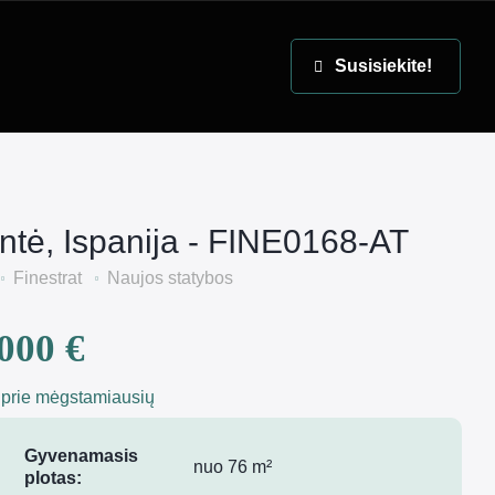
EN
Susisiekite!
antė, Ispanija - FINE0168-AT
Finestrat
Naujos statybos
000 €
 prie mėgstamiausių
Gyvenamasis
nuo 76 m²
plotas: