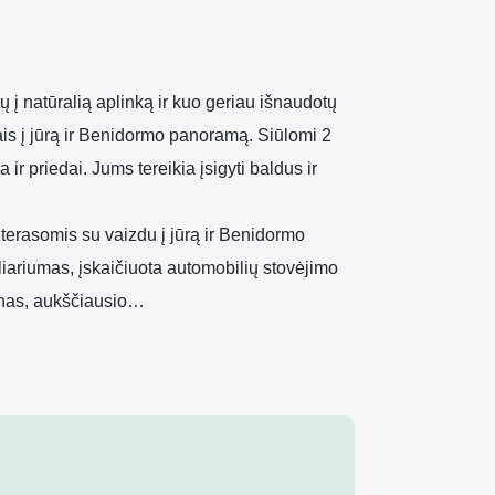
tų į natūralią aplinką ir kuo geriau išnaudotų
ais į jūrą ir Benidormo panoramą. Siūlomi 2
 ir priedai. Jums tereikia įsigyti baldus ir
terasomis su vaizdu į jūrą ir Benidormo
iariumas, įskaičiuota automobilių stovėjimo
inas, aukščiausio…