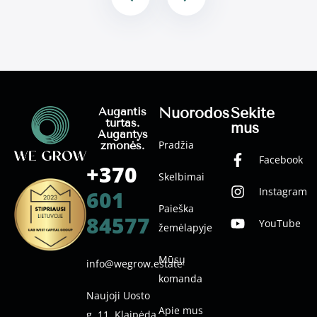
Nuorodos
Sekite
Augantis
turtas.
mus
Augantys
Pradžia
žmonės.
Facebook
+370
Skelbimai
Instagram
601
Paieška
84577
YouTube
žemėlapyje
Mūsų
info@wegrow.estate
komanda
Naujoji Uosto
Apie mus
g. 11, Klaipėda