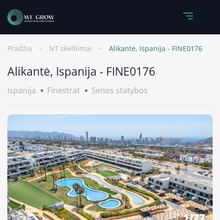
Pradžia
NT skelbimai
Alikantė, Ispanija - FINE0176
Alikantė, Ispanija - FINE0176
Ispanija
Finestrat
Senos statybos
1
/
27