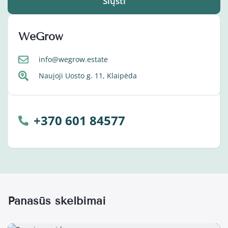
Siųsti
WeGrow
info@wegrow.estate
Naujoji Uosto g. 11, Klaipėda
+370 601 84577
Panašūs skelbimai