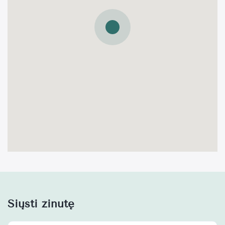
Siųsti žinutę