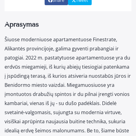
Share
Tweet
Aprašymas
Šiuose moderniuose apartamentuose Finestrate,
Alikantės provincijoje, galima gyventi prabangiai ir
patogiai. 2022 m. pastatytuose apartamentuose yra du
erdvūs miegamieji, iš kurių abiejų tiesiogiai patenkama
į įspūdingą terasą, iš kurios atsiveria nuostabūs jūros ir
Benidormo miesto vaizdai. Miegamuosiuose yra
įmontuotos drabužių spintos ir du pilnai įrengti vonios
kambariai, vienas iš jų - su dušo padėklais. Didelė
svetainė-valgomasis, sujungta su modernia virtuve,
visiškai aprūpinta naujausia buitine technika, sukuria
idealią erdvę šeimos malonumams. Be to, šiame būste