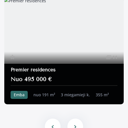
11
Premier residences
Nuo 495 000 €
Emba
nuo 191 m²
3 miegamieji k.
355 m²