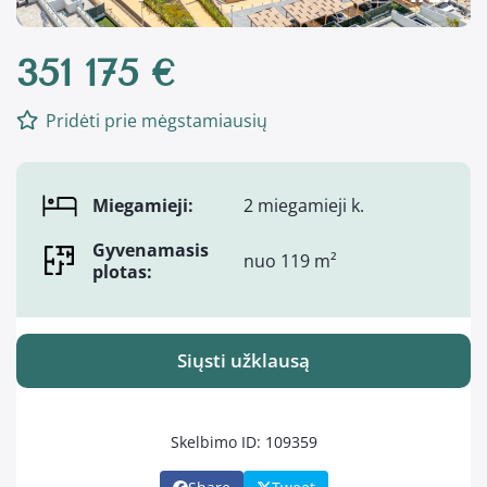
351 175 €
Pridėti prie mėgstamiausių
Miegamieji:
2 miegamieji k.
Gyvenamasis
nuo 119 m²
plotas:
Siųsti užklausą
Skelbimo ID: 109359