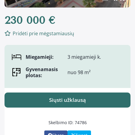
230 000 €
Pridėti prie mėgstamiausių
Miegamieji:
3 miegamieji k.
Gyvenamasis
nuo 98 m²
plotas:
Siųsti užklausą
Skelbimo ID: 74786