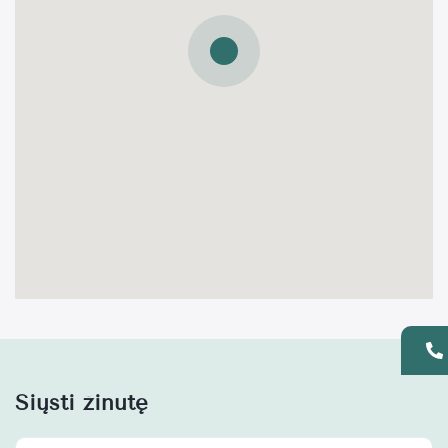
Siųsti žinutę