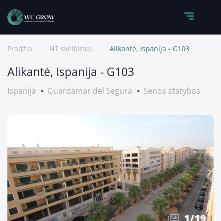
Pradžia
NT skelbimai
Alikantė, Ispanija - G103
Alikantė, Ispanija - G103
Ispanija
Guardamar del Segura
Senos statybos
1
/
19