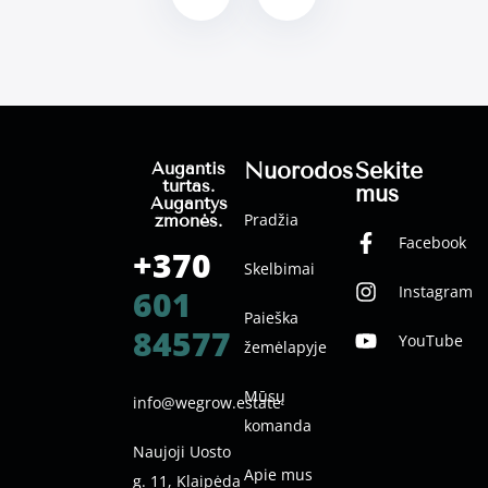
Nuorodos
Sekite
Augantis
turtas.
mus
Augantys
Pradžia
žmonės.
Facebook
+370
Skelbimai
Instagram
601
Paieška
84577
YouTube
žemėlapyje
Mūsų
info@wegrow.estate
komanda
Naujoji Uosto
Apie mus
g. 11, Klaipėda