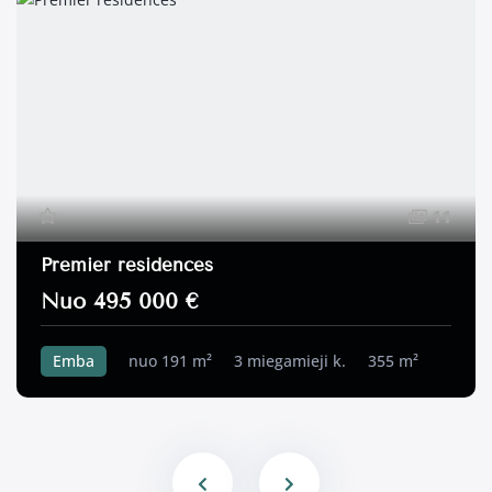
11
Premier residences
Nuo 495 000 €
Emba
nuo 191 m²
3 miegamieji k.
355 m²