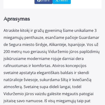
Share
Tweet
Aprašymas
Atraskite kitokį ir gražų gyvenimą šiame unikaliame 3
miegamųjų penthauze, esančiame pačioje Guardamar
de Segura miesto širdyje, Alikantėje, Ispanijoje. Vos už
200 metrų nuo geriausių Viduržemio jūros paplūdimių
įsikūrusiame moderniame rojuje darniai dera
rafinuotumas ir komfortas. Atviros koncepcijos
svetainė apstatyta elegantiškais baldais ir skendi
natūralioje šviesoje, sukurdama šiltą ir kviečiančią
atmosferą. Svetainę supa dideli langai, todėl
Viduržemio jūros vaizdu galėsite mėgautis patogiai
įsitaisę savo namuose. Iš visų miegamųjų taip pat