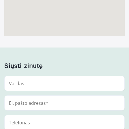
Siųsti žinutę