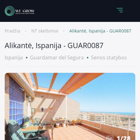
Pradžia
NT skelbimai
Alikantė, Ispanija - GUAR0087
Alikantė, Ispanija - GUAR0087
Ispanija
Guardamar del Segura
Senos statybos
1
/
28