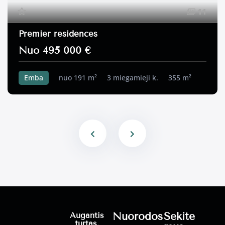
11
Premier residences
Nuo 495 000 €
Emba
nuo 191 m²
3 miegamieji k.
355 m²
Nuorodos
Sekite
Augantis
turtas.