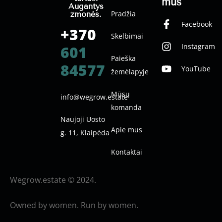
mus
Augantys
Pradžia
žmonės.
Facebook
+370
Skelbimai
Instagram
601
Paieška
84577
YouTube
žemėlapyje
Mūsų
info@wegrow.estate
komanda
Naujoji Uosto
Apie mus
g. 11, Klaipėda
Kontaktai
Wegrow.estate © 2024.
Owned by women. Run by women.