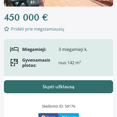
450 000 €
Pridėti prie mėgstamiausių
Miegamieji:
3 miegamieji k.
Gyvenamasis
nuo 142 m²
plotas:
Siųsti užklausą
Skelbimo ID: 59176