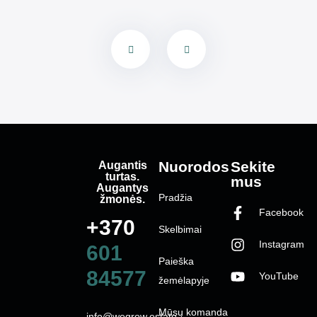
Augantis
Nuorodos
Sekite
turtas.
mus
Augantys
Pradžia
žmonės.
Facebook
+370
Skelbimai
Instagram
601
Paieška
84577
YouTube
žemėlapyje
Mūsų komanda
info@wegrow.estate