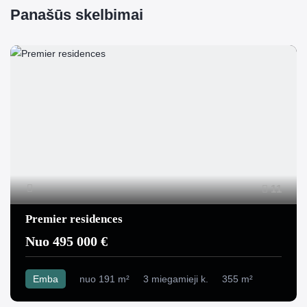
Panašūs skelbimai
11
Premier residences
Nuo 495 000 €
Emba
nuo 191 m²
3 miegamieji k.
355 m²