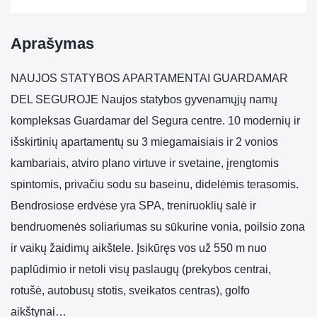
Aprašymas
NAUJOS STATYBOS APARTAMENTAI GUARDAMAR
DEL SEGUROJE Naujos statybos gyvenamųjų namų
kompleksas Guardamar del Segura centre. 10 modernių ir
išskirtinių apartamentų su 3 miegamaisiais ir 2 vonios
kambariais, atviro plano virtuve ir svetaine, įrengtomis
spintomis, privačiu sodu su baseinu, didelėmis terasomis.
Bendrosiose erdvėse yra SPA, treniruoklių salė ir
bendruomenės soliariumas su sūkurine vonia, poilsio zona
ir vaikų žaidimų aikštele. Įsikūręs vos už 550 m nuo
paplūdimio ir netoli visų paslaugų (prekybos centrai,
rotušė, autobusų stotis, sveikatos centras), golfo
aikštynai…