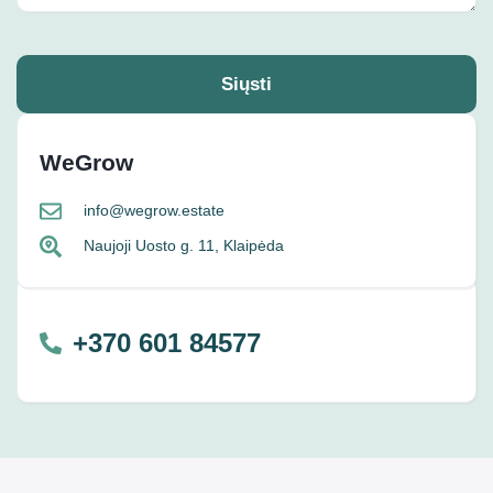
Siųsti
WeGrow
info@wegrow.estate
Naujoji Uosto g. 11, Klaipėda
+370 601 84577