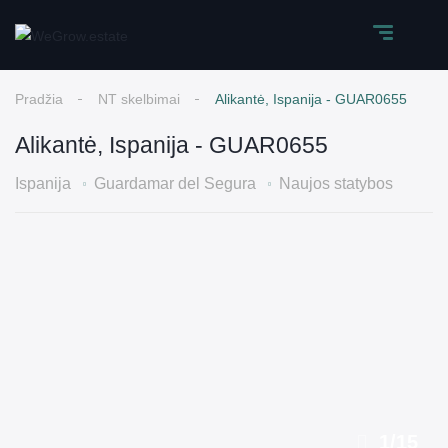
Pradžia
NT skelbimai
Alikantė, Ispanija - GUAR0655
Alikantė, Ispanija - GUAR0655
Ispanija
Guardamar del Segura
Naujos statybos
1
/
15