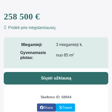
258 500 €
Pridėti prie mėgstamiausių
Miegamieji:
3 miegamieji k.
Gyvenamasis
nuo 85 m²
plotas:
Siųsti užklausą
Skelbimo ID: 68844
Share
Tweet