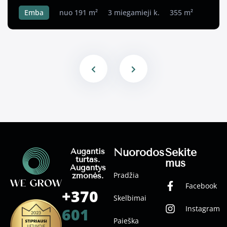
Emba
nuo 191 m²
3 miegamieji k.
355 m²
Nuorodos
Sekite
Augantis
turtas.
mus
Augantys
Pradžia
žmonės.
Facebook
+370
Skelbimai
Instagram
601
Paieška