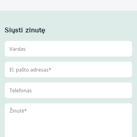
Siųsti žinutę