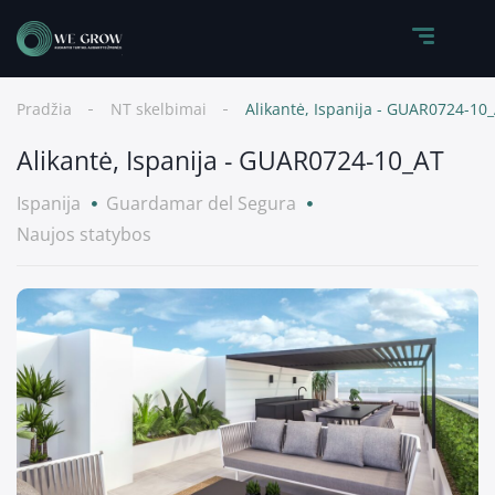
Pradžia
NT skelbimai
Alikantė, Ispanija - GUAR0724-10
Alikantė, Ispanija - GUAR0724-10_AT
Ispanija
Guardamar del Segura
Naujos statybos