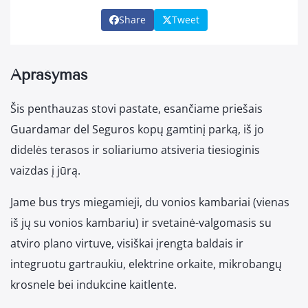
Share
Tweet
Aprašymas
Šis penthauzas stovi pastate, esančiame priešais
Guardamar del Seguros kopų gamtinį parką, iš jo
didelės terasos ir soliariumo atsiveria tiesioginis
vaizdas į jūrą.
Jame bus trys miegamieji, du vonios kambariai (vienas
iš jų su vonios kambariu) ir svetainė-valgomasis su
atviro plano virtuve, visiškai įrengta baldais ir
integruotu gartraukiu, elektrine orkaite, mikrobangų
krosnele bei indukcine kaitlente.