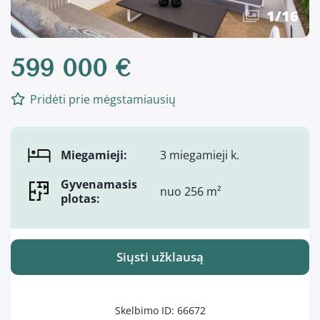
1
/
16
599 000 €
Pridėti prie mėgstamiausių
Miegamieji:
3 miegamieji k.
Gyvenamasis
nuo 256 m²
plotas:
Siųsti užklausą
Skelbimo ID: 66672