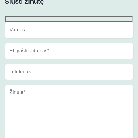
Siųsti žinutę