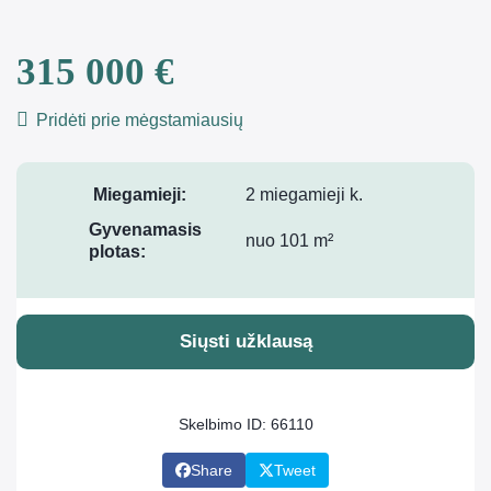
315 000 €
Pridėti prie mėgstamiausių
Miegamieji:
2 miegamieji k.
Gyvenamasis
nuo 101 m²
plotas:
Siųsti užklausą
Skelbimo ID: 66110
Share
Tweet