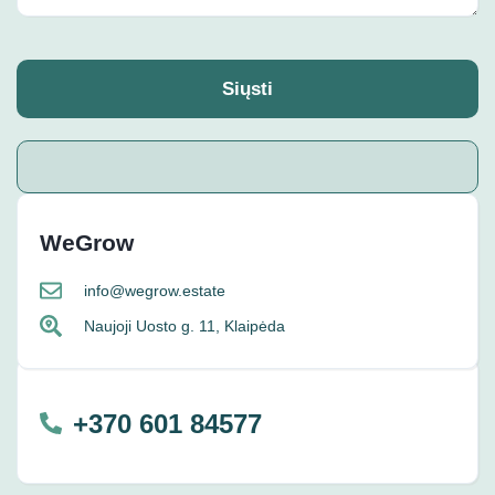
Siųsti
WeGrow
info@wegrow.estate
Naujoji Uosto g. 11, Klaipėda
+370 601 84577