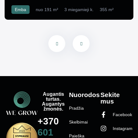
Emba
nuo 191 m²
3 miegamieji k.
355 m²
Augantis
Nuorodos
Sekite
turtas.
mus
Augantys
Pradžia
žmonės.
Facebook
+370
Skelbimai
Instagram
601
Paieška