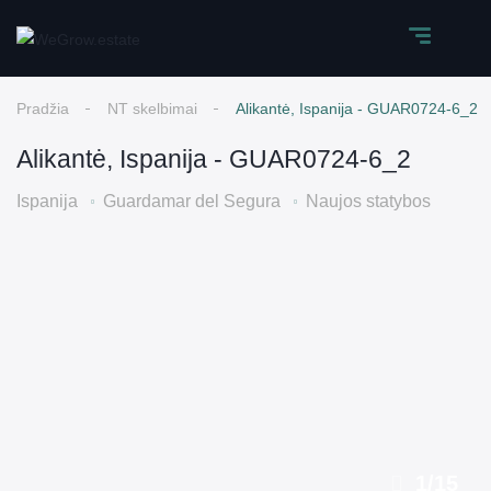
Pradžia
NT skelbimai
Alikantė, Ispanija - GUAR0724-6_2
Alikantė, Ispanija - GUAR0724-6_2
Ispanija
Guardamar del Segura
Naujos statybos
1
/
15