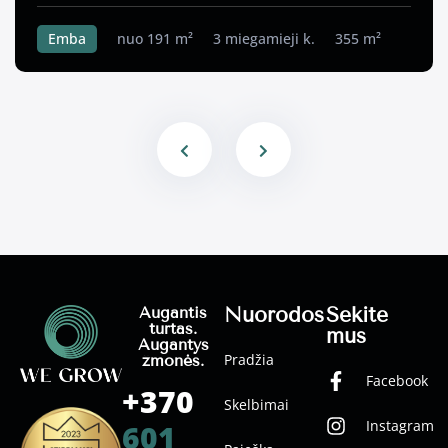
Emba
nuo 191 m²
3 miegamieji k.
355 m²
Nuorodos
Sekite
Augantis
turtas.
mus
Augantys
Pradžia
žmonės.
Facebook
+370
Skelbimai
Instagram
601