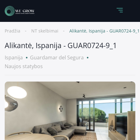
Pradžia
NT skelbimai
Alikantė, Ispanija - GUAR0724-9_1
Alikantė, Ispanija - GUAR0724-9_1
Ispanija
Guardamar del Segura
Naujos statybos