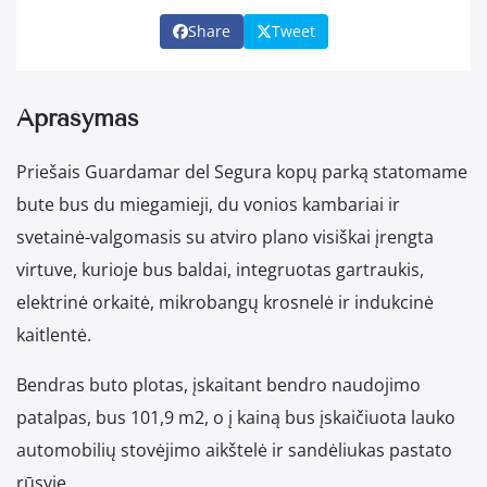
Share
Tweet
Aprašymas
Priešais Guardamar del Segura kopų parką statomame
bute bus du miegamieji, du vonios kambariai ir
svetainė-valgomasis su atviro plano visiškai įrengta
virtuve, kurioje bus baldai, integruotas gartraukis,
elektrinė orkaitė, mikrobangų krosnelė ir indukcinė
kaitlentė.
Bendras buto plotas, įskaitant bendro naudojimo
patalpas, bus 101,9 m2, o į kainą bus įskaičiuota lauko
automobilių stovėjimo aikštelė ir sandėliukas pastato
rūsyje.