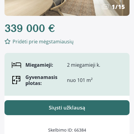
1
/
15
339 000 €
Pridėti prie mėgstamiausių
Miegamieji:
2 miegamieji k.
Gyvenamasis
nuo 101 m²
plotas:
Siųsti užklausą
Skelbimo ID: 66384