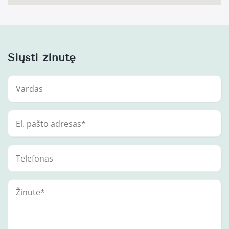
Siųsti žinutę