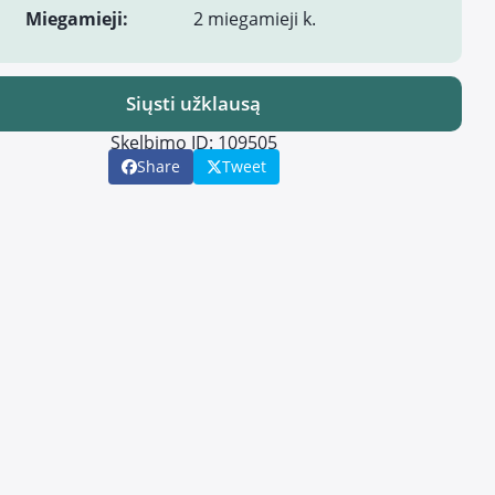
Miegamieji:
2 miegamieji k.
Siųsti užklausą
Skelbimo ID: 109505
Share
Tweet