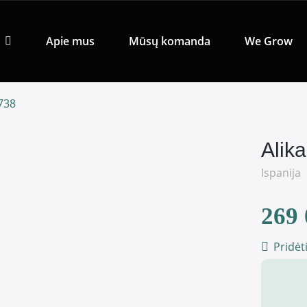
Apie mus
Mūsų komanda
We Grow
0738
Alik
Ispanija
269 
Pridėt