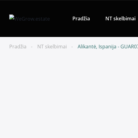
Pradžia
NT skelbimai
Pradžia
NT skelbimai
Alikantė, Ispanija - GUAR