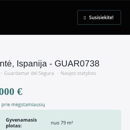
EN
Susisiekite!
antė, Ispanija - GUAR0738
Guardamar del Segura
Naujos statybos
000 €
i prie mėgstamiausių
Gyvenamasis
nuo 79 m²
plotas: