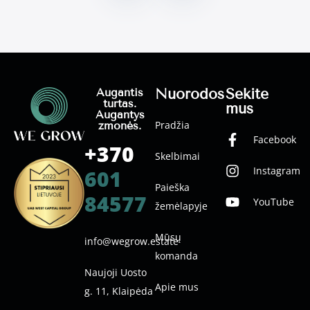
Nuorodos
Sekite
Augantis
turtas.
mus
Augantys
Pradžia
žmonės.
Facebook
+370
Skelbimai
Instagram
601
Paieška
84577
YouTube
žemėlapyje
Mūsų
info@wegrow.estate
komanda
Naujoji Uosto
Apie mus
g. 11, Klaipėda