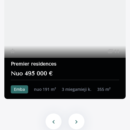
11
Premier residences
Nuo 495 000 €
Emba
nuo 191 m²
3 miegamieji k.
355 m²