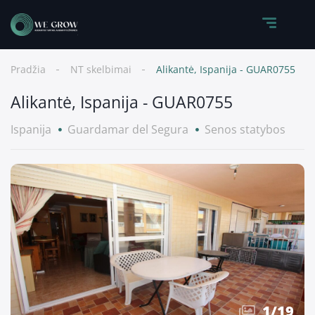
Pradžia
NT skelbimai
Alikantė, Ispanija - GUAR0755
Alikantė, Ispanija - GUAR0755
Ispanija
Guardamar del Segura
Senos statybos
1
/
19