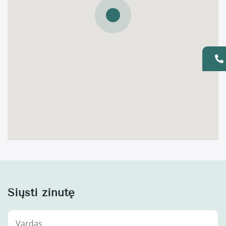
Siųsti žinutę