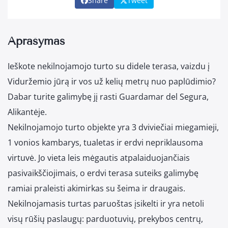
Share
Tweet
Aprašymas
Ieškote nekilnojamojo turto su didele terasa, vaizdu į
Viduržemio jūrą ir vos už kelių metrų nuo paplūdimio?
Dabar turite galimybę jį rasti Guardamar del Segura,
Alikantėje.
Nekilnojamojo turto objekte yra 3 dviviečiai miegamieji,
1 vonios kambarys, tualetas ir erdvi nepriklausoma
virtuvė. Jo vieta leis mėgautis atpalaiduojančiais
pasivaikščiojimais, o erdvi terasa suteiks galimybę
ramiai praleisti akimirkas su šeima ir draugais.
Nekilnojamasis turtas paruoštas įsikelti ir yra netoli
visų rūšių paslaugų: parduotuvių, prekybos centrų,