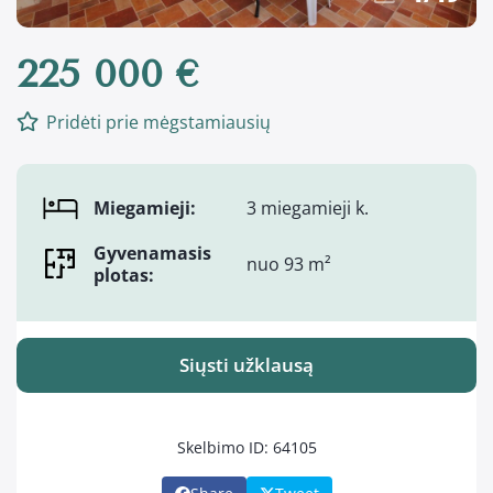
225 000 €
Pridėti prie mėgstamiausių
Miegamieji:
3 miegamieji k.
Gyvenamasis
nuo 93 m²
plotas:
Siųsti užklausą
Skelbimo ID: 64105