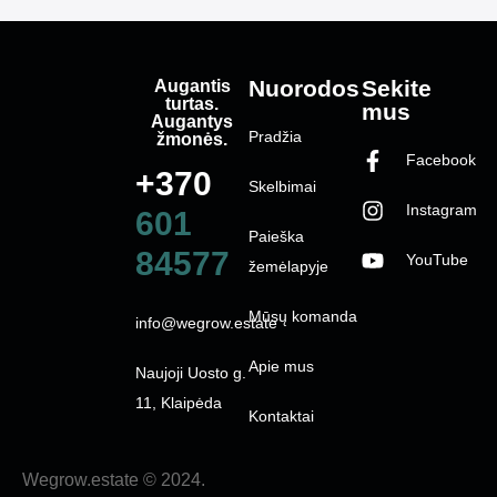
Augantis
Nuorodos
Sekite
turtas.
mus
Augantys
Pradžia
žmonės.
Facebook
+370
Skelbimai
Instagram
601
Paieška
84577
YouTube
žemėlapyje
Mūsų komanda
info@wegrow.estate
Apie mus
Naujoji Uosto g.
11, Klaipėda
Kontaktai
Wegrow.estate © 2024.