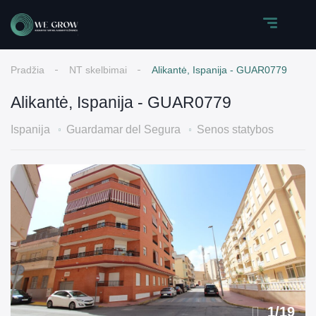
Pradžia
NT skelbimai
Alikantė, Ispanija - GUAR0779
Alikantė, Ispanija - GUAR0779
Ispanija
Guardamar del Segura
Senos statybos
1
/
19