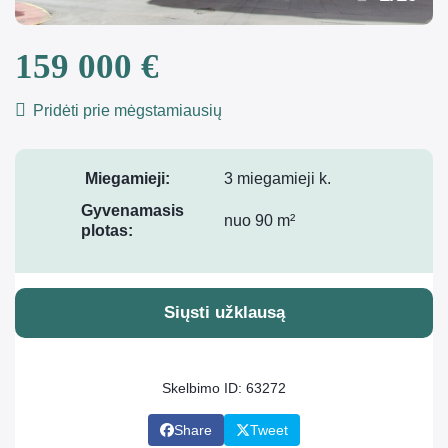
159 000 €
Pridėti prie mėgstamiausių
Miegamieji:
3 miegamieji k.
Gyvenamasis
nuo 90 m²
plotas:
Siųsti užklausą
Skelbimo ID: 63272
Share
Tweet