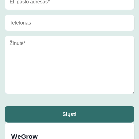
Siųsti
WeGrow