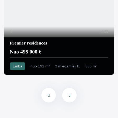
11
Premier residences
Nuo 495 000 €
Emba
nuo 191 m²
3 miegamieji k.
355 m²