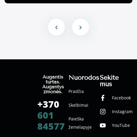
Nuorodos
Sekite
Augantis
turtas.
mus
Augantys
Pradžia
žmonės.
Facebook
+370
Skelbimai
Instagram
601
Paieška
84577
YouTube
žemėlapyje