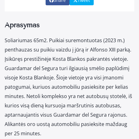
Share
Tweet
Aprašymas
Soliariumas 65m2. Puikiai suremontuotas (2023 m.)
penthauzas su puikiu vaizdu į jūrą ir Alfonso XIII parką.
Įsikūręs prestižinėje Kosta Blankos pakrantės vietoje.
Guardamar del Segura turi ilgiausią smėlio paplūdimį
visoje Kosta Blankoje. Šioje vietoje yra visi įmanomi
patogumai, kuriuos automobiliu pasieksite per kelias
minutes. Netoli komplekso yra net autobusų stotelė, iš
kurios visą dieną kursuoja maršrutinis autobusas,
aptarnaujantis visus Guardamar del Segura rajonus.
Alikantės oro uostą automobiliu pasieksite maždaug
per 25 minutes.