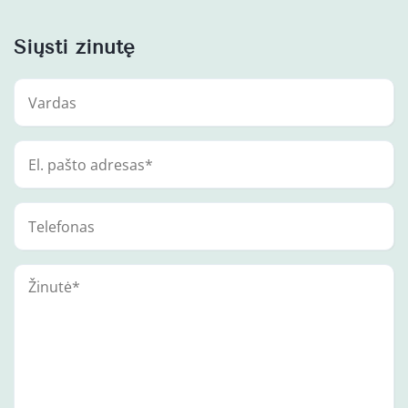
Siųsti žinutę