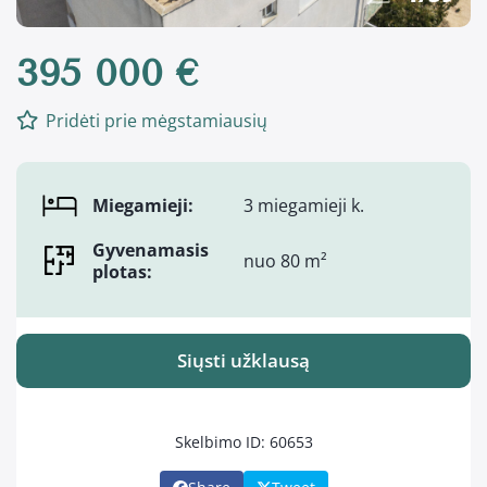
395 000 €
Pridėti prie mėgstamiausių
Miegamieji:
3 miegamieji k.
Gyvenamasis
nuo 80 m²
plotas:
Siųsti užklausą
Skelbimo ID: 60653