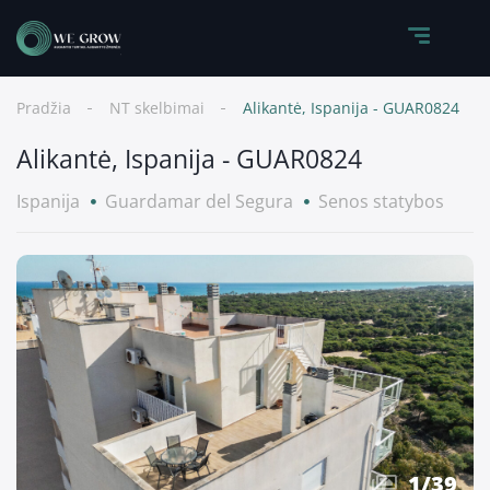
Pradžia
NT skelbimai
Alikantė, Ispanija - GUAR0824
Alikantė, Ispanija - GUAR0824
Ispanija
Guardamar del Segura
Senos statybos
1
/
39