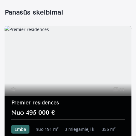
Panašūs skelbimai
11
Premier residences
Nuo 495 000 €
Emba
nuo 191 m²
3 miegamieji k.
355 m²